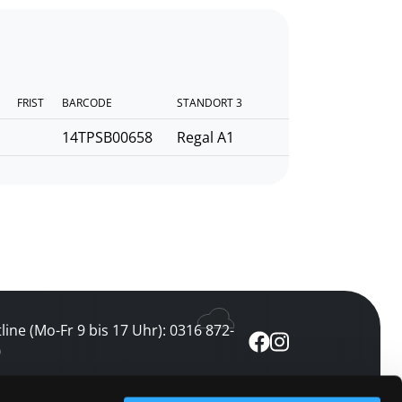
FRIST
BARCODE
STANDORT 3
14TPSB00658
Regal A1
line (Mo-Fr 9 bis 17 Uhr): 0316 872-
0