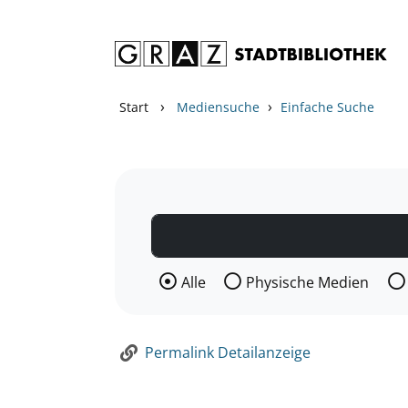
Zum Inhalt springen
Zur Detailanzeige springen
›
›
Start
Mediensuche
Einfache Suche
Wählen Sie die Medienart nach der Si
Alle
Physische Medien
Permalink Detailanzeige