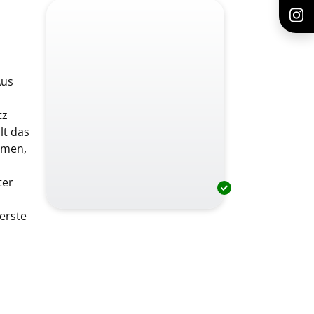
Aus
tz
lt das
imen,
s
ter
erste