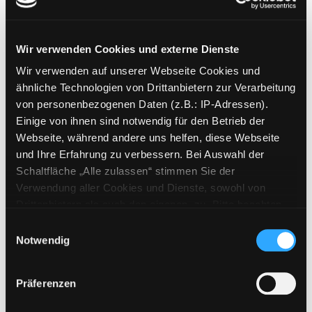
04.; Das verwunschene
Wir verwenden Cookies und externe Dienste
Parfüm
Wir verwenden auf unserer Webseite Cookies und
ähnliche Technologien von Drittanbietern zur Verarbeitung
Mediengruppe:
Kinderbuch
von personenbezogenen Daten (z.B.: IP-Adressen).
Suche nach diesem Verfasser
Beschreibung ein-/ausblenden
Einige von ihnen sind notwendig für den Betrieb der
Webseite, während andere uns helfen, diese Webseite
Mehr Informationen ein-/ausblenden
und Ihre Erfahrung zu verbessern. Bei Auswahl der
Schaltfläche „Alle zulassen“ stimmen Sie der
Verwendung aller Cookies und Dienste, sowohl von
Drittanbietern als auch den eigenen, zu. Bitte beachten
Exemplare
Sie, dass bei Verwendung von Diensten und Setzen von
Einwilligungsauswahl
Cookies von Drittanbietern, eine Verarbeitung in
Notwendig
Zweigstelle:
Gösting
unsicheren Drittländern (Länder außerhalb des EWR
Signatur:
JE.J VER
ohne adäquates Datenschutzniveau) stattfinden kann. In
Präferenzen
Standort 2:
Ausleihe
diesem Zusammenhang können aktuell Risiken für
Betroffene nicht vollständig ausgeschlossen werden.
Status:
Verfügbar