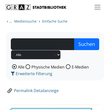
Zum Inhalt springen
Zur Detailanzeige springen
›
...
›
Mediensuche
Einfache Suche
Wählen Sie die Medienart nach der Sie suchen wollen
Alle
Physische Medien
E-Medien
Erweiterte Filterung
Permalink Detailanzeige