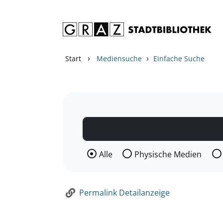
Zum Inhalt springen
Zur Detailanzeige springen
›
›
Start
Mediensuche
Einfache Suche
Wählen Sie die Medienart nach der Si
Alle
Physische Medien
Permalink Detailanzeige