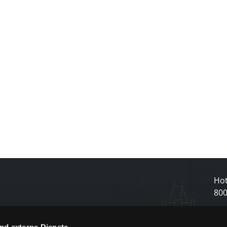
Hot
80
nd externe Dienste