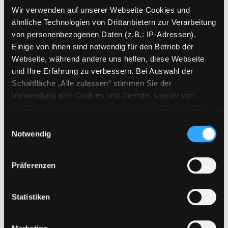
Signatur:
JE.J SCHEL
Wir verwenden auf unserer Webseite Cookies und
Standort 2:
Ausleihe
ähnliche Technologien von Drittanbietern zur Verarbeitung
Status:
Verfügbar
von personenbezogenen Daten (z.B.: IP-Adressen).
Einige von ihnen sind notwendig für den Betrieb der
Vorbestellungen:
0
Webseite, während andere uns helfen, diese Webseite
Mediengruppe:
Kinderbuch
und Ihre Erfahrung zu verbessern. Bei Auswahl der
Frist:
Schaltfläche „Alle zulassen“ stimmen Sie der
Barcode:
2308SB03090
Verwendung aller Cookies und Dienste, sowohl von
Drittanbietern als auch den eigenen, zu. Bitte beachten
Standort 3:
Sie, dass bei Verwendung von Diensten und Setzen von
Einwilligungsauswahl
Cookies von Drittanbietern, eine Verarbeitung in
Notwendig
unsicheren Drittländern (Länder außerhalb des EWR
ohne adäquates Datenschutzniveau) stattfinden kann. In
Zweigstelle:
Ost - Schillerstraße
Präferenzen
diesem Zusammenhang können aktuell Risiken für
Signatur:
JE.J SCHEL
Betroffene nicht vollständig ausgeschlossen werden.
Standort 2:
Ausleihe
Eine Verarbeitung durch solche Cookies oder Dienste
Statistiken
Status:
Entliehen
erfolgt nur, wenn Sie die jeweilige Einwilligung erteilen
Vorbestellungen:
0
(„Auswahl erlauben“) oder auf die Schaltfläche „Alle