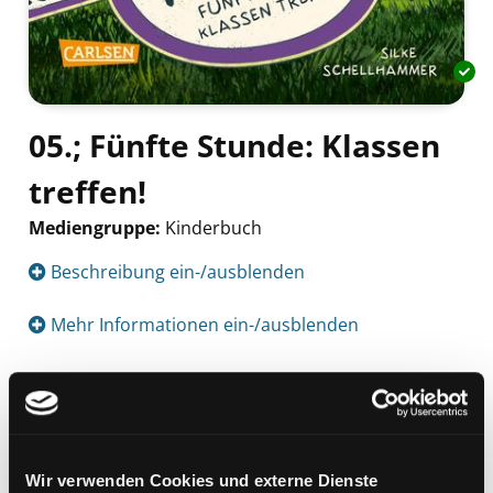
05.; Fünfte Stunde: Klassen
treffen!
Mediengruppe:
Kinderbuch
Suche nach diesem Verfasser
Beschreibung ein-/ausblenden
Mehr Informationen ein-/ausblenden
Exemplare
Zweigstelle:
Nord - Geidorf
Wir verwenden Cookies und externe Dienste