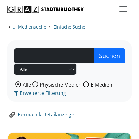
Zum Inhalt springen
Zur Detailanzeige springen
›
...
›
Mediensuche
Einfache Suche
Wählen Sie die Medienart nach der Sie suchen wollen
Alle
Physische Medien
E-Medien
Erweiterte Filterung
Permalink Detailanzeige