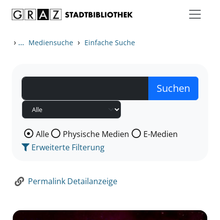
Zum Inhalt springen
Zur Detailanzeige springen
›
...
›
Mediensuche
Einfache Suche
Wählen Sie die Medienart nach der Sie suchen wollen
Alle
Physische Medien
E-Medien
Erweiterte Filterung
Permalink Detailanzeige