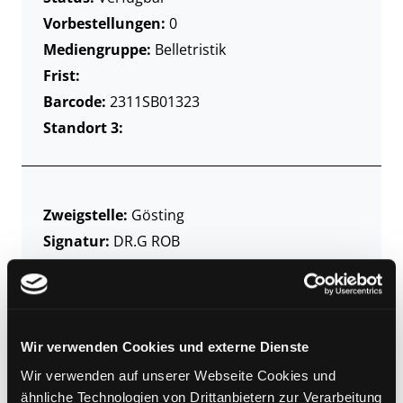
Vorbestellungen:
0
Mediengruppe:
Belletristik
Frist:
Barcode:
2311SB01323
Standort 3:
Zweigstelle:
Gösting
Signatur:
DR.G ROB
Standort 2:
Ausleihe
Status:
Verfügbar
Vorbestellungen:
0
Mediengruppe:
Belletristik
Wir verwenden Cookies und externe Dienste
Frist:
Wir verwenden auf unserer Webseite Cookies und
Barcode:
2302SB01461
ähnliche Technologien von Drittanbietern zur Verarbeitung