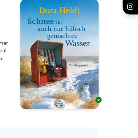
mmer
mal
es