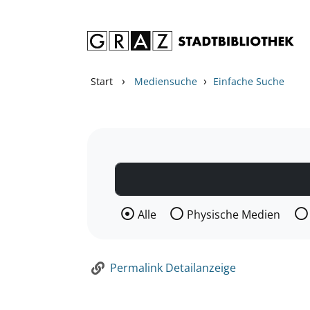
Zum Inhalt springen
Zur Detailanzeige springen
›
›
Start
Mediensuche
Einfache Suche
Wählen Sie die Medienart nach der Si
Alle
Physische Medien
Permalink Detailanzeige