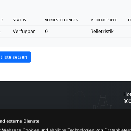
 2
STATUS
VORBESTELLUNGEN
MEDIENGRUPPE
F
e
Verfügbar
0
Belletristik
tliste setzen
Hot
80
N
nd externe Dienste
 Webseite Cookies und ähnliche Technologien von Drittanbieter