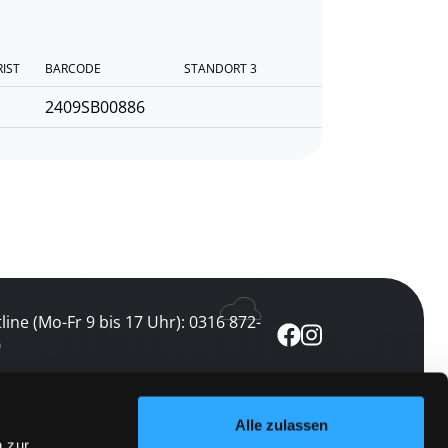
RIST
BARCODE
STANDORT 3
2409SB00886
line (Mo-Fr 9 bis 17 Uhr): 0316 872-
0
ewsletter abonnieren
Alle zulassen
n zur