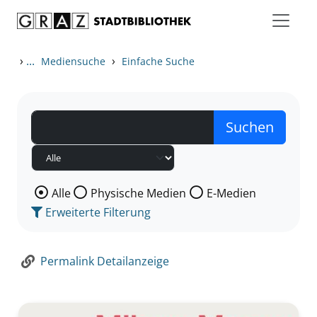
Zum Inhalt springen
Zur Detailanzeige springen
›
...
›
Mediensuche
Einfache Suche
Wählen Sie die Medienart nach der Sie suchen wollen
Alle
Physische Medien
E-Medien
Erweiterte Filterung
Permalink Detailanzeige