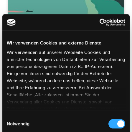
Wir verwenden Cookies und externe Dienste
Wir verwenden auf unserer Webseite Cookies und
Der Traum vom Fliegen
ähnliche Technologien von Drittanbietern zur Verarbeitung
von personenbezogenen Daten (z.B.: IP-Adressen).
Roman
Einige von ihnen sind notwendig für den Betrieb der
Mediengruppe:
Belletristik
Webseite, während andere uns helfen, diese Webseite
Verfasser:
Suche nach diesem Verfasser
Moser, Milena (Verfasser)
und Ihre Erfahrung zu verbessern. Bei Auswahl der
Schaltfläche „Alle zulassen“ stimmen Sie der
Beschreibung ein-/ausblenden
Verwendung aller Cookies und Dienste, sowohl von
Drittanbietern als auch den eigenen, zu. Bitte beachten
Mehr Informationen ein-/ausblenden
Sie, dass bei Verwendung von Diensten und Setzen von
Einwilligungsauswahl
Cookies von Drittanbietern, eine Verarbeitung in
Notwendig
unsicheren Drittländern (Länder außerhalb des EWR