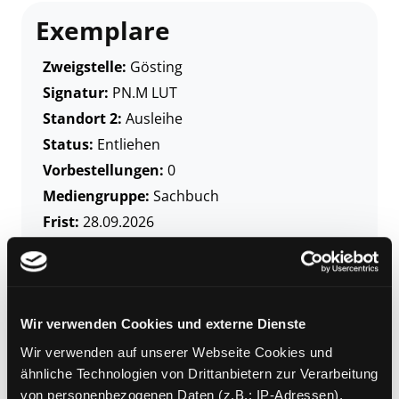
Exemplare
Zweigstelle:
Gösting
Signatur:
PN.M LUT
Standort 2:
Ausleihe
Status:
Entliehen
Vorbestellungen:
0
Mediengruppe:
Sachbuch
Frist:
28.09.2026
Barcode:
2602SB00597
Standort 3:
Wir verwenden Cookies und externe Dienste
Wir verwenden auf unserer Webseite Cookies und
Zweigstelle:
Nord - Geidorf
ähnliche Technologien von Drittanbietern zur Verarbeitung
Signatur:
PN.M LUT
von personenbezogenen Daten (z.B.: IP-Adressen).