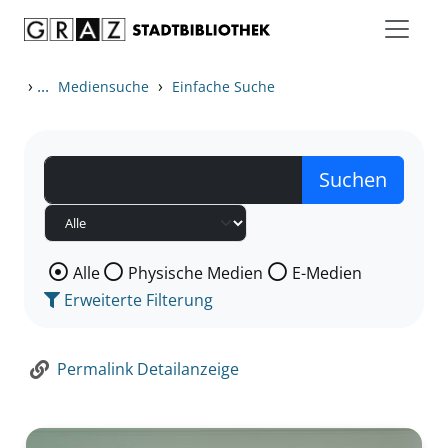
Zum Inhalt springen
Zur Detailanzeige springen
›
...
›
Mediensuche
Einfache Suche
Wählen Sie die Medienart nach der Sie suchen wollen
Alle
Physische Medien
E-Medien
Erweiterte Filterung
Permalink Detailanzeige