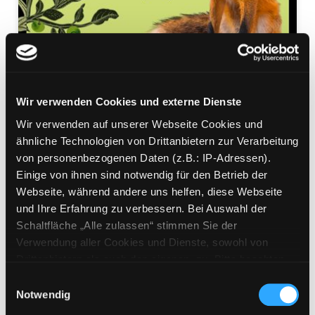
Wir verwenden Cookies und externe Dienste
Der Mörder ist selten der
Wir verwenden auf unserer Webseite Cookies und
Gärtner
ähnliche Technologien von Drittanbietern zur Verarbeitung
von personenbezogenen Daten (z.B.: IP-Adressen).
Kriminalroman
Einige von ihnen sind notwendig für den Betrieb der
Mediengruppe:
Belletristik
Webseite, während andere uns helfen, diese Webseite
Verfasser:
Suche nach diesem Verfasser
Fraunhoffer, Thomas J. (Verfasser)
und Ihre Erfahrung zu verbessern. Bei Auswahl der
Beschreibung ein-/ausblenden
Schaltfläche „Alle zulassen“ stimmen Sie der
Verwendung aller Cookies und Dienste, sowohl von
Mehr Informationen ein-/ausblenden
Drittanbietern als auch den eigenen, zu. Bitte beachten
Sie, dass bei Verwendung von Diensten und Setzen von
Einwilligungsauswahl
Cookies von Drittanbietern, eine Verarbeitung in
Notwendig
unsicheren Drittländern (Länder außerhalb des EWR