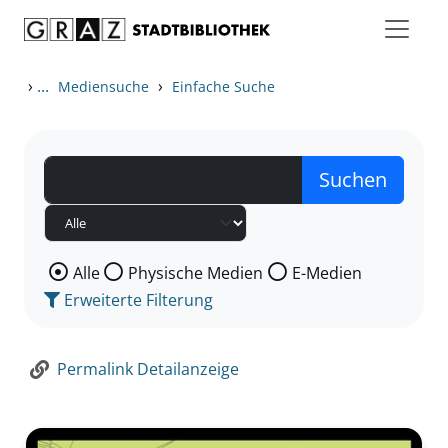
Zum Inhalt springen
Zur Detailanzeige springen
›
...
›
Mediensuche
Einfache Suche
Wählen Sie die Medienart nach der Sie suchen wollen
Alle
Physische Medien
E-Medien
Erweiterte Filterung
Permalink Detailanzeige