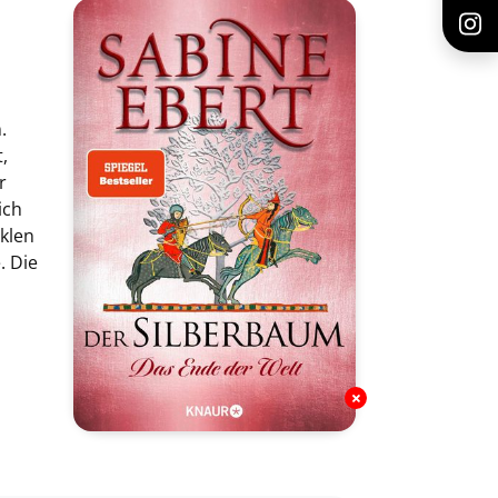
.
,
r
ich
nklen
. Die