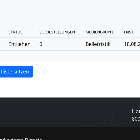
STATUS
VORBESTELLUNGEN
MEDIENGRUPPE
FRIST
Entliehen
0
Belletristik
18.08.
tliste setzen
Hot
80
nd externe Dienste