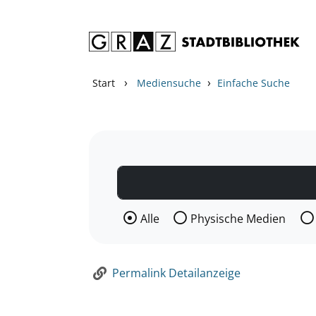
Zum Inhalt springen
Zur Detailanzeige springen
›
›
Start
Mediensuche
Einfache Suche
Wählen Sie die Medienart nach der Si
Alle
Physische Medien
Permalink Detailanzeige