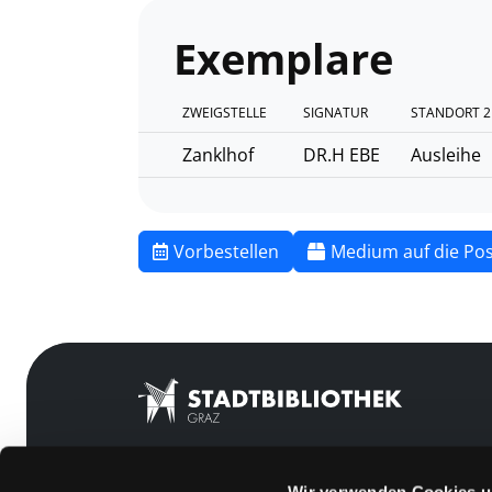
Exemplare
ZWEIGSTELLE
SIGNATUR
STANDORT 2
Zanklhof
DR.H EBE
Ausleihe
Vorbestellen
Medium auf die Pos
Wir verwenden Cookies u