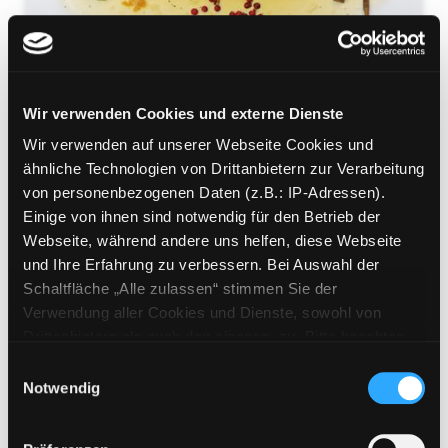
Das kreolische Kochbuch
Wir verwenden Cookies und externe Dienste
Wir verwenden auf unserer Webseite Cookies und
Bilder, Geschichte, Rezepte aus La Réunion,
ähnliche Technologien von Drittanbietern zur Verarbeitung
Guadeloupe und Martinique
von personenbezogenen Daten (z.B.: IP-Adressen).
Mediengruppe:
Sachbuch
Einige von ihnen sind notwendig für den Betrieb der
Verfasser:
Suche nach diesem Verfasser
Weidt, Birgit (Verfasser)
Webseite, während andere uns helfen, diese Webseite
Beschreibung ein-/ausblenden
und Ihre Erfahrung zu verbessern. Bei Auswahl der
Schaltfläche „Alle zulassen“ stimmen Sie der
Mehr Informationen ein-/ausblenden
Verwendung aller Cookies und Dienste, sowohl von
Drittanbietern als auch den eigenen, zu. Bitte beachten
Sie, dass bei Verwendung von Diensten und Setzen von
Einwilligungsauswahl
Cookies von Drittanbietern, eine Verarbeitung in
Notwendig
Exemplare
unsicheren Drittländern (Länder außerhalb des EWR
ohne adäquates Datenschutzniveau) stattfinden kann. In
Zweigstelle:
West - Eggenberg