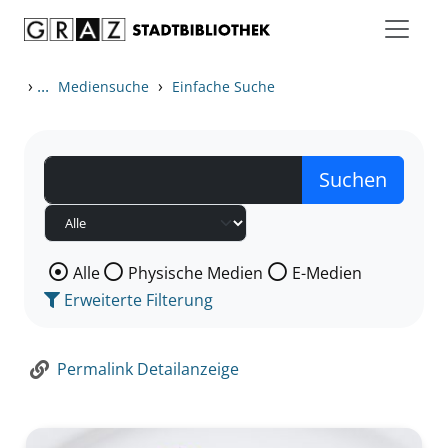
Zum Inhalt springen
Zur Detailanzeige springen
›
...
›
Mediensuche
Einfache Suche
Wählen Sie die Medienart nach der Sie suchen wollen
Alle
Physische Medien
E-Medien
Erweiterte Filterung
Permalink Detailanzeige