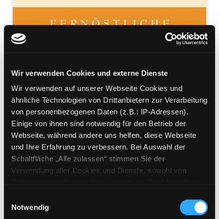
Wir verwenden Cookies und externe Dienste
Wen der Himmel retten
Wir verwenden auf unserer Webseite Cookies und
will, dem schenkt er Liebe
ähnliche Technologien von Drittanbietern zur Verarbeitung
von personenbezogenen Daten (z.B.: IP-Adressen).
fernöstliche Weisheit von Buddha, Konfuzius und
Einige von ihnen sind notwendig für den Betrieb der
Laotse
Webseite, während andere uns helfen, diese Webseite
Mediengruppe:
Sachbuch
und Ihre Erfahrung zu verbessern. Bei Auswahl der
Suche nach diesem Verfasser
Schaltfläche „Alle zulassen“ stimmen Sie der
Beschreibung ein-/ausblenden
Verwendung aller Cookies und Dienste, sowohl von
Drittanbietern als auch den eigenen, zu. Bitte beachten
Mehr Informationen ein-/ausblenden
Sie, dass bei Verwendung von Diensten und Setzen von
Einwilligungsauswahl
Cookies von Drittanbietern, eine Verarbeitung in
Notwendig
unsicheren Drittländern (Länder außerhalb des EWR