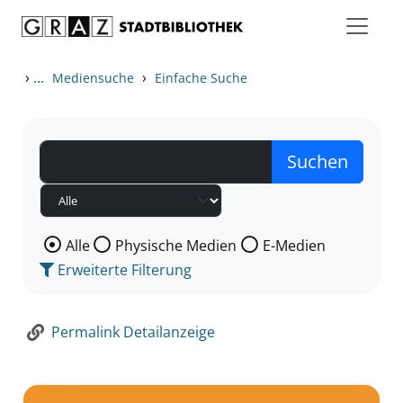
Zum Inhalt springen
Zur Detailanzeige springen
›
...
›
Mediensuche
Einfache Suche
Wählen Sie die Medienart nach der Sie suchen wollen
Alle
Physische Medien
E-Medien
Erweiterte Filterung
Permalink Detailanzeige