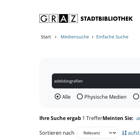
Zum Inhalt springen
Zu den Suchfiltern springen
Zur Trefferliste springen
›
›
Start
Mediensuche
Einfache Suche
Wählen Sie die Medienart nach der Si
Alle
Physische Medien
Ihre Suche ergab
1 Treffer
Meinten Sie:
a
Sortieren nach
aufst