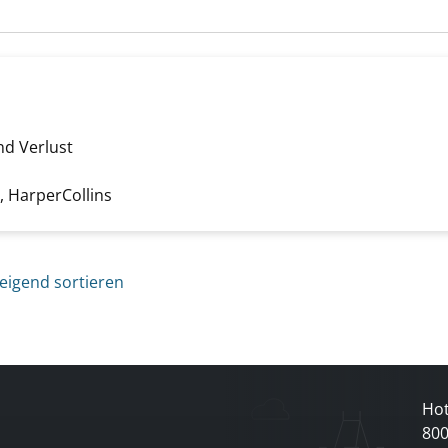
nd Verlust
zeigen
he nach diesem Verfasser
 HarperCollins
eigend sortieren
Hot
80