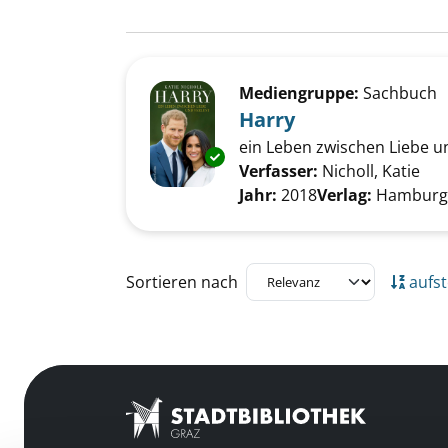
Suchergebnis
Zu den Suchfiltern springen
Mediengruppe:
Sachbuch
Harry
ein Leben zwischen Liebe u
Exemplar-Details von Harry an
Verfasser:
Nicholl, Katie
Suc
Jahr:
2018
Verlag:
Hamburg,
Zu den Suchfiltern springen
Sortieren nach
aufst