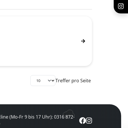
Treffer pro Seite
line (Mo-Fr 9 bis 17 Uhr): 0316 872-
0