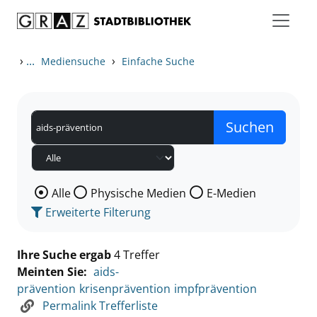
Zum Inhalt springen
Zu den Suchfiltern springen
Zur Trefferliste springen
›
...
›
Mediensuche
Einfache Suche
Wählen Sie die Medienart nach der Sie suchen wollen
Alle
Physische Medien
E-Medien
Erweiterte Filterung
Ihre Suche ergab
4 Treffer
Meinten Sie:
aids-
prävention
krisenprävention
impfprävention
Permalink Trefferliste