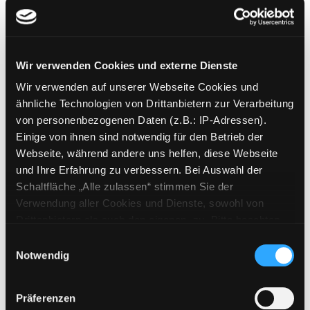
HIV und Aids
Arbeitsmaterialien
Verfasser:
Lehmann, Nicole
Jahr:
2006
Wir verwenden Cookies und externe Dienste
Übergeordnetes Werk:
Ganz schön
aufgeklärt
Wir verwenden auf unserer Webseite Cookies und
ähnliche Technologien von Drittanbietern zur Verarbeitung
Mediengruppe:
Jugendbuch
von personenbezogenen Daten (z.B.: IP-Adressen).
Mädchen Sache(n)
Einige von ihnen sind notwendig für den Betrieb der
alles über: wahre Liebe, das erste
Webseite, während andere uns helfen, diese Webseite
Mal, Lust und Frust, Freundschaft
und Ihre Erfahrung zu verbessern. Bei Auswahl der
und Sex
Schaltfläche „Alle zulassen“ stimmen Sie der
Jahr:
2006
Verwendung aller Cookies und Dienste, sowohl von
Übergeordnetes Werk:
Ganz schön
Drittanbietern als auch den eigenen, zu. Bitte beachten
aufgeklärt
Sie, dass bei Verwendung von Diensten und Setzen von
Einwilligungsauswahl
Cookies von Drittanbietern, eine Verarbeitung in
Notwendig
Mediengruppe:
Jugendbuch
unsicheren Drittländern (Länder außerhalb des EWR
Mädchen Sache(n)
ohne adäquates Datenschutzniveau) stattfinden kann. In
Präferenzen
diesem Zusammenhang können aktuell Risiken für
alles über: wahre Liebe, das erste