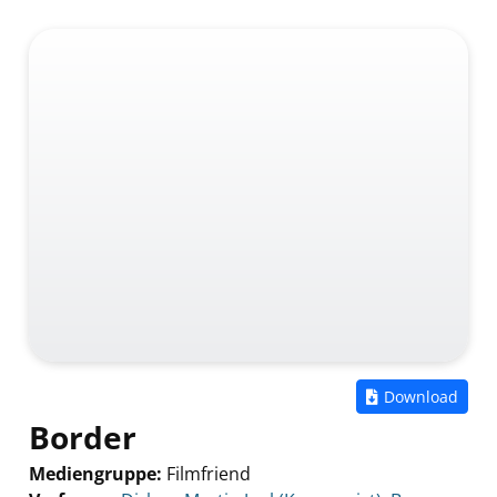
Zum
Download
Border
Mediengruppe:
Filmfriend