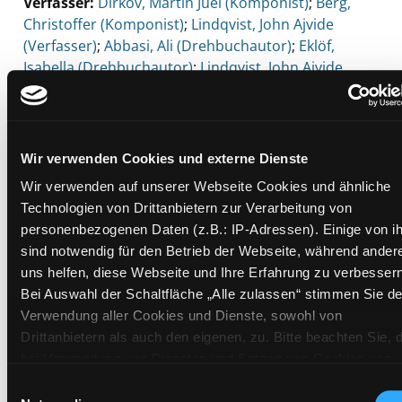
Verfasser:
Suche nach diesem Verfasser
Dirkov, Martin Juel (Komponist)
;
Berg,
Christoffer (Komponist)
;
Lindqvist, John Ajvide
(Verfasser)
;
Abbasi, Ali (Drehbuchautor)
;
Eklöf,
Isabella (Drehbuchautor)
;
Lindqvist, John Ajvide
(Drehbuchautor)
Beschreibung ein-/ausblenden
Wir verwenden Cookies und externe Dienste
Mehr Informationen ein-/ausblenden
Wir verwenden auf unserer Webseite Cookies und ähnliche
Technologien von Drittanbietern zur Verarbeitung von
personenbezogenen Daten (z.B.: IP-Adressen). Einige von i
Exemplare
sind notwendig für den Betrieb der Webseite, während ander
uns helfen, diese Webseite und Ihre Erfahrung zu verbessern
Zweigstelle:
Bibliothek digital
Bei Auswahl der Schaltfläche „Alle zulassen“ stimmen Sie de
Signatur:
DIR
Verwendung aller Cookies und Dienste, sowohl von
Drittanbietern als auch den eigenen, zu. Bitte beachten Sie, 
Standort 2:
bei Verwendung von Diensten und Setzen von Cookies von
Status:
Zum Download
Drittanbietern, eine Verarbeitung in unsicheren Drittländern
Einwilligungsauswahl
Vorbestellungen:
0
(Länder außerhalb des EWR ohne adäquates