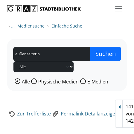
Zum Inhalt springen
Zur Detailanzeige springen
›
...
›
Mediensuche
Einfache Suche
Wählen Sie die Medienart nach der Sie suchen wollen
Alle
Physische Medien
E-Medien
141
Vorhe
Zur Trefferliste
Permalink Detailanzeige
vo
142