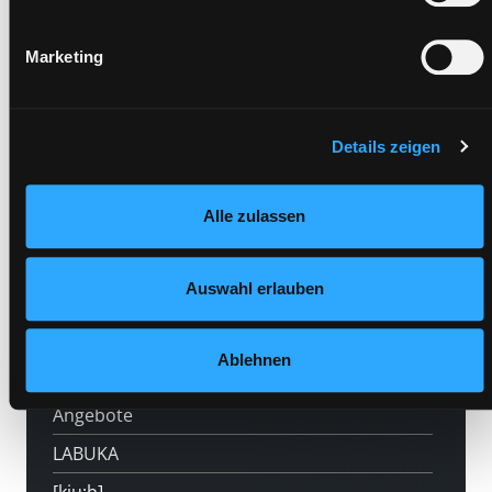
Barcode:
erlauben“) oder auf die Schaltfläche „Alle zulassen“ klicken.
Unter dem Punkt „Details zeigen“ finden Sie Erklärungen zu
Standort 3:
Marketing
den verschiedenen Kategorien von Cookies und ähnlichen
Technologien. Selbstverständlich können Sie über unsere
„Cookie-Einstellungen“ unter dem Button links unten oder
Medium auf die Postliste setzen
im Footer unter „Cookies“ die gesetzte Zustimmung
Details zeigen
jederzeit widerrufen und Ihre Einstellungen verändern.
Nähere Informationen finden Sie in unserer
Alle zulassen
Datenschutzerklärung
und in unserem
Impressum
.
Auswahl erlauben
Hotline (Mo-Fr 9 bis 17 Uhr): 0316 872-
800
Ablehnen
Mitgliedschaft
Angebote
LABUKA