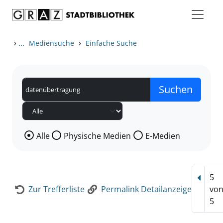
Zum Inhalt springen
Zur Detailanzeige springen
›
...
›
Mediensuche
Einfache Suche
Wählen Sie die Medienart nach der Sie suchen wollen
Alle
Physische Medien
E-Medien
5
Vorhe
Zur Trefferliste
Permalink Detailanzeige
vo
5