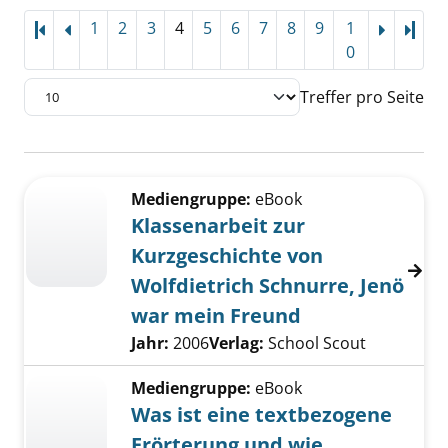
1
2
3
4
5
6
7
8
9
1
Letz
0
Treffer pro Seite
Suchergebnis
Zu den Suchfiltern springen
Mediengruppe:
eBook
Klassenarbeit zur
Kurzgeschichte von
Wolfdietrich Schnurre, Jenö
war mein Freund
Suche nach diesem Verfasser
Jahr:
2006
Verlag:
School Scout
Mediengruppe:
eBook
Was ist eine textbezogene
Erörterung und wie