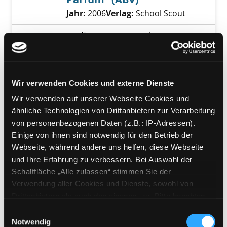
Suche nach diesem Verfasser
Jahr:
2006
Verlag:
School Scout
Mediengruppe:
eBook
Gottfried Keller - Romeo
und Julia auf dem Dorfe
Inhalt und Interpretationsansätze
Wir verwenden Cookies und externe Dienste
Suche nach diesem Verfasser
Jahr:
2006
Verlag:
School Scout
Wir verwenden auf unserer Webseite Cookies und
ähnliche Technologien von Drittanbietern zur Verarbeitung
Mediengruppe:
eBook
von personenbezogenen Daten (z.B.: IP-Adressen).
Dürrenmatt: Besuch der
Einige von ihnen sind notwendig für den Betrieb der
alten Dame
Webseite, während andere uns helfen, diese Webseite
Klassenarbeit: Analyse der
und Ihre Erfahrung zu verbessern. Bei Auswahl der
Polizistenszene
Schaltfläche „Alle zulassen“ stimmen Sie der
Suche nach diesem Verfasser
Jahr:
2005
Verlag:
School Scout
Verwendung aller Cookies und Dienste, sowohl von
Drittanbietern als auch den eigenen, zu. Bitte beachten
Mediengruppe:
eBook
Sie, dass bei Verwendung von Diensten und Setzen von
Einwilligungsauswahl
Literaturreferat zu Günter
Cookies von Drittanbietern, eine Verarbeitung in
Notwendig