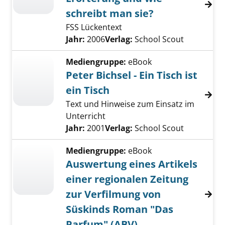
schreibt man sie?
FSS Lückentext
Suche nach diesem Verfasser
Jahr:
2006
Verlag:
School Scout
Mediengruppe:
eBook
Peter Bichsel - Ein Tisch ist
ein Tisch
Text und Hinweise zum Einsatz im
Unterricht
Suche nach diesem Verfasser
Jahr:
2001
Verlag:
School Scout
Mediengruppe:
eBook
Auswertung eines Artikels
einer regionalen Zeitung
zur Verfilmung von
Süskinds Roman "Das
Parfum" (ABV)