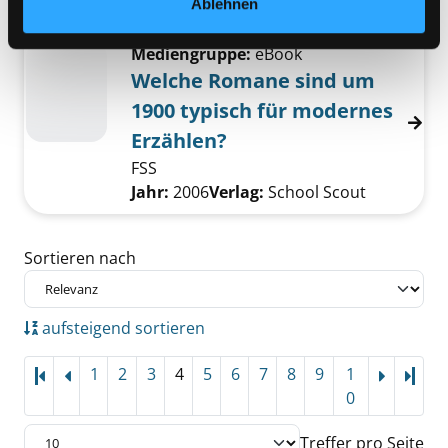
Ablehnen
Suche nach diesem Verfasser
Jahr:
2006
Verlag:
School Scout
Mediengruppe:
eBook
Welche Romane sind um
1900 typisch für modernes
Erzählen?
FSS
Suche nach diesem Verfasser
Jahr:
2006
Verlag:
School Scout
Zu den Suchfiltern springen
Sortieren nach
aufsteigend sortieren
1
2
3
4
5
6
7
8
9
1
Letz
0
Treffer pro Seite