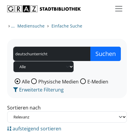
Zum Inhalt springen
Zu den Suchfiltern springen
Zur Trefferliste springen
›
...
›
Mediensuche
Einfache Suche
Wählen Sie die Medienart nach der Sie suchen wollen
Alle
Physische Medien
E-Medien
Erweiterte Filterung
Sortieren nach
aufsteigend sortieren