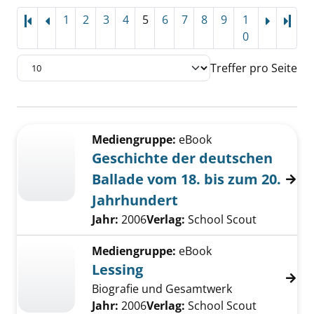
1
2
3
4
5
6
7
8
9
1
Letz
0
Treffer pro Seite
Suchergebnis
Zu den Suchfiltern springen
Mediengruppe:
eBook
Geschichte der deutschen
Ballade vom 18. bis zum 20.
Jahrhundert
Suche nach diesem Verfasser
Jahr:
2006
Verlag:
School Scout
Mediengruppe:
eBook
Lessing
Biografie und Gesamtwerk
Suche nach diesem Verfasser
Jahr:
2006
Verlag:
School Scout