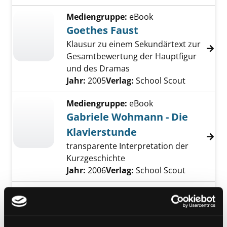
Mediengruppe:
eBook
Goethes Faust
Klausur zu einem Sekundärtext zur
Gesamtbewertung der Hauptfigur
und des Dramas
Suche nach diesem Verfasser
Jahr:
2005
Verlag:
School Scout
Mediengruppe:
eBook
Gabriele Wohmann - Die
Klavierstunde
transparente Interpretation der
Kurzgeschichte
Suche nach diesem Verfasser
Jahr:
2006
Verlag:
School Scout
Mediengruppe:
eBook
Benjamin Lebert - Crazy
Basisinformationen