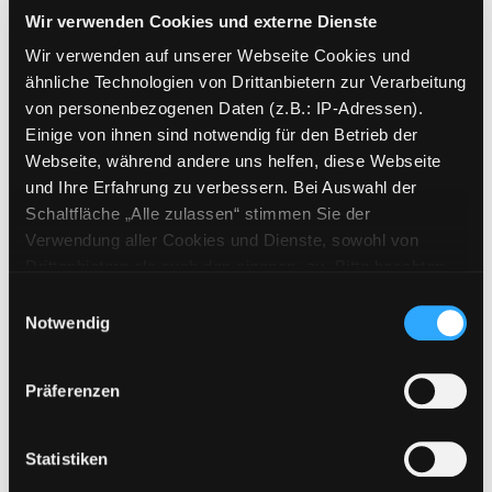
Suche nach diesem Verfasser
Jahr:
2001
Verlag:
School Scout
Wir verwenden Cookies und externe Dienste
Wir verwenden auf unserer Webseite Cookies und
Mediengruppe:
eBook
ähnliche Technologien von Drittanbietern zur Verarbeitung
Zwei Bilder für eine
von personenbezogenen Daten (z.B.: IP-Adressen).
Bildbeschreibung
Einige von ihnen sind notwendig für den Betrieb der
Suche nach diesem Verfasser
Jahr:
2001
Verlag:
School Scout
Webseite, während andere uns helfen, diese Webseite
und Ihre Erfahrung zu verbessern. Bei Auswahl der
Mediengruppe:
eBook
Schaltfläche „Alle zulassen“ stimmen Sie der
Zeitungsredakteure bei der
Verwendung aller Cookies und Dienste, sowohl von
Arbeit
Drittanbietern als auch den eigenen, zu. Bitte beachten
Klassenarbeit
Sie, dass bei Verwendung von Diensten und Setzen von
Einwilligungsauswahl
Deutsch/Grammatik/Adverbiale
Cookies von Drittanbietern, eine Verarbeitung in
Notwendig
Bestimmungen
unsicheren Drittländern (Länder außerhalb des EWR
Suche nach diesem Verfasser
Jahr:
2006
Verlag:
School Scout
ohne adäquates Datenschutzniveau) stattfinden kann. In
Präferenzen
diesem Zusammenhang können aktuell Risiken für
Mediengruppe:
eBook
Betroffene nicht vollständig ausgeschlossen werden.
"Wörter und Unwörter des
Eine Verarbeitung durch solche Cookies oder Dienste
Statistiken
erfolgt nur, wenn Sie die jeweilige Einwilligung erteilen
Jahres"