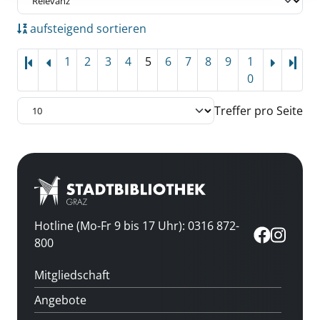
aufsteigend sortieren
1
2
3
4
5
6
7
8
9
1
Letz
0
Treffer pro Seite
Hotline (Mo-Fr 9 bis 17 Uhr): 0316 872-
800
Mitgliedschaft
Angebote