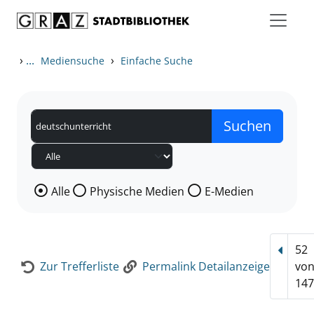
Zum Inhalt springen
Zur Detailanzeige springen
›
...
›
Mediensuche
Einfache Suche
Wählen Sie die Medienart nach der Sie suchen wollen
Alle
Physische Medien
E-Medien
52
Vorhe
Zur Trefferliste
Permalink Detailanzeige
vo
147