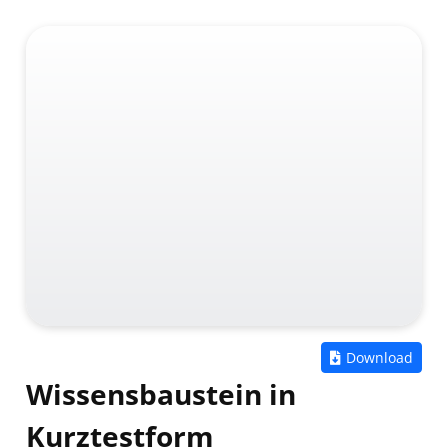
Zum
Download
Wissensbaustein in
Kurztestform