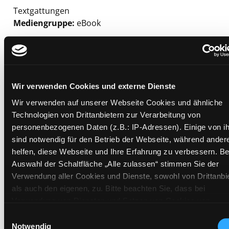
Textgattungen
Mediengruppe:
eBook
Suche nach diesem Verfasser
Beschreibung ein-/ausblenden
Mehr Informationen ein-/ausblenden
Wir verwenden Cookies und externe Dienste
Wir verwenden auf unserer Webseite Cookies und ähnliche
Exemplare
Technologien von Drittanbietern zur Verarbeitung von
personenbezogenen Daten (z.B.: IP-Adressen). Einige von i
Zweigstelle:
Bibliothek digital
sind notwendig für den Betrieb der Webseite, während ander
Signatur:
helfen, diese Webseite und Ihre Erfahrung zu verbessern. Be
Auswahl der Schaltfläche „Alle zulassen“ stimmen Sie der
Standort 2:
Verwendung aller Cookies und Dienste, sowohl von Drittanbi
Status:
Zum Download
als auch den eigenen, zu. Bitte beachten Sie, dass bei
Vorbestellungen:
0
Verwendung von Diensten und Setzen von Cookies von
Mediengruppe:
eBook
Drittanbietern, eine Verarbeitung in unsicheren Drittländern
Einwilligungsauswahl
Frist:
(Länder außerhalb des EWR ohne adäquates Datenschutzni
Notwendig