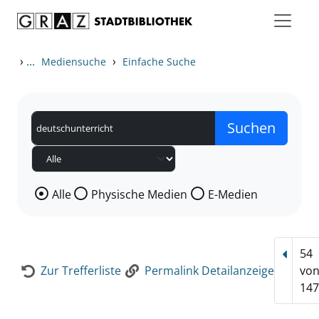
Zum Inhalt springen
Zur Detailanzeige springen
›
...
›
Mediensuche
Einfache Suche
Wählen Sie die Medienart nach der Sie suchen wollen
Alle
Physische Medien
E-Medien
54
Vorhe
Zur Trefferliste
Permalink Detailanzeige
vo
147