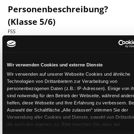
Personenbeschreibung?
(Klasse 5/6)
FSS
Mediengruppe:
eBook
Suche nach diesem Verfasser
Beschreibung ein-/ausblenden
Mehr Informationen ein-/ausblenden
Wir verwenden Cookies und externe Dienste
Wir verwenden auf unserer Webseite Cookies und ähnliche
Technologien von Drittanbietern zur Verarbeitung von
personenbezogenen Daten (z.B.: IP-Adressen). Einige von i
Exemplare
sind notwendig für den Betrieb der Webseite, während ander
helfen, diese Webseite und Ihre Erfahrung zu verbessern. Be
Zweigstelle:
Bibliothek digital
Auswahl der Schaltfläche „Alle zulassen“ stimmen Sie der
Signatur:
Verwendung aller Cookies und Dienste, sowohl von Drittanbi
Standort 2:
als auch den eigenen, zu. Bitte beachten Sie, dass bei
Status:
Zum Download
Verwendung von Diensten und Setzen von Cookies von