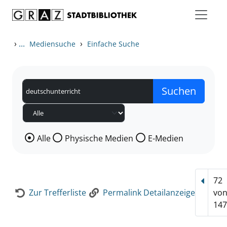
Zum Inhalt springen
Zur Detailanzeige springen
›
...
›
Mediensuche
Einfache Suche
Wählen Sie die Medienart nach der Sie suchen wollen
Alle
Physische Medien
E-Medien
72
Vorhe
Zur Trefferliste
Permalink Detailanzeige
vo
147