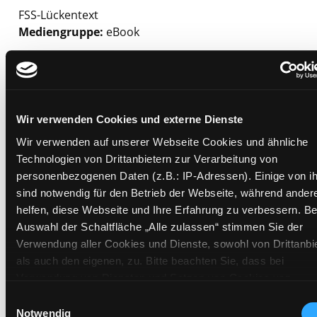
FSS-Lückentext
Mediengruppe:
eBook
Suche nach diesem Verfasser
Beschreibung ein-/ausblenden
Mehr Informationen ein-/ausblenden
Wir verwenden Cookies und externe Dienste
Wir verwenden auf unserer Webseite Cookies und ähnliche
Exemplare
Technologien von Drittanbietern zur Verarbeitung von
personenbezogenen Daten (z.B.: IP-Adressen). Einige von i
Zweigstelle:
Bibliothek digital
sind notwendig für den Betrieb der Webseite, während ander
Signatur:
helfen, diese Webseite und Ihre Erfahrung zu verbessern. Be
Auswahl der Schaltfläche „Alle zulassen“ stimmen Sie der
Standort 2:
Verwendung aller Cookies und Dienste, sowohl von Drittanbi
Status:
Zum Download
als auch den eigenen, zu. Bitte beachten Sie, dass bei
Vorbestellungen:
0
Verwendung von Diensten und Setzen von Cookies von
Mediengruppe:
eBook
Drittanbietern, eine Verarbeitung in unsicheren Drittländern
Einwilligungsauswahl
Frist:
(Länder außerhalb des EWR ohne adäquates Datenschutzni
Notwendig