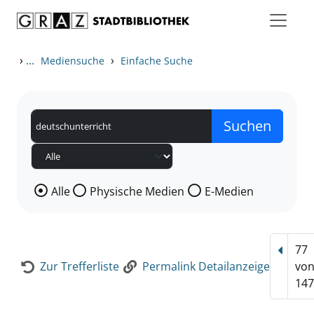
Zum Inhalt springen
Zur Detailanzeige springen
›
...
›
Mediensuche
Einfache Suche
Wählen Sie die Medienart nach der Sie suchen wollen
Alle
Physische Medien
E-Medien
77
Vorhe
Zur Trefferliste
Permalink Detailanzeige
vo
147