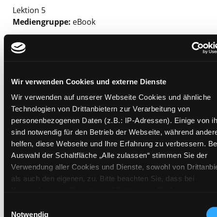
Lektion 5
Mediengruppe:
eBook
Suche nach diesem Verfasser
Beschreibung ein-/ausblenden
Mehr Informationen ein-/ausblenden
Wir verwenden Cookies und externe Dienste
Wir verwenden auf unserer Webseite Cookies und ähnliche
Exemplare
Technologien von Drittanbietern zur Verarbeitung von
personenbezogenen Daten (z.B.: IP-Adressen). Einige von i
Zweigstelle:
Bibliothek digital
sind notwendig für den Betrieb der Webseite, während ander
Signatur:
helfen, diese Webseite und Ihre Erfahrung zu verbessern. Be
Auswahl der Schaltfläche „Alle zulassen“ stimmen Sie der
Standort 2:
Verwendung aller Cookies und Dienste, sowohl von Drittanbi
Status:
Zum Download
als auch den eigenen, zu. Bitte beachten Sie, dass bei
Vorbestellungen:
0
Verwendung von Diensten und Setzen von Cookies von
Mediengruppe:
eBook
Drittanbietern, eine Verarbeitung in unsicheren Drittländern
Einwilligungsauswahl
Frist:
(Länder außerhalb des EWR ohne adäquates Datenschutzni
Notwendig