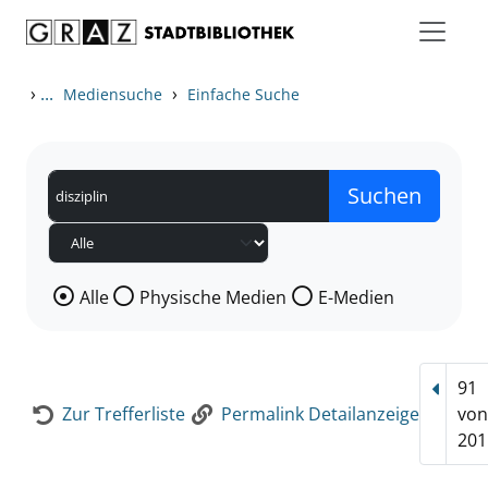
Zum Inhalt springen
Zur Detailanzeige springen
›
...
›
Mediensuche
Einfache Suche
Wählen Sie die Medienart nach der Sie suchen wollen
Alle
Physische Medien
E-Medien
91
Vorhe
Zur Trefferliste
Permalink Detailanzeige
vo
201