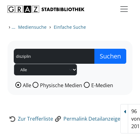
Zum Inhalt springen
Zur Detailanzeige springen
›
...
›
Mediensuche
Einfache Suche
Wählen Sie die Medienart nach der Sie suchen wollen
Alle
Physische Medien
E-Medien
96
Vorhe
Zur Trefferliste
Permalink Detailanzeige
vo
201