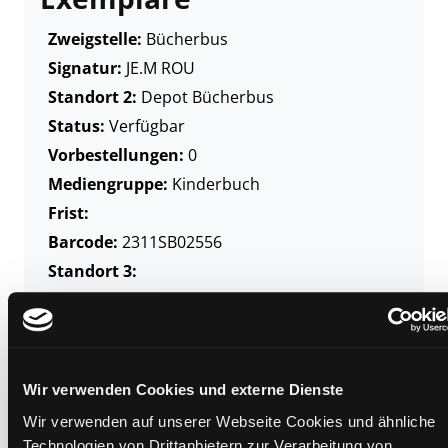
Zweigstelle:
Bücherbus
Signatur:
JE.M ROU
Standort 2:
Depot Bücherbus
Status:
Verfügbar
Vorbestellungen:
0
Mediengruppe:
Kinderbuch
Frist:
Barcode:
2311SB02556
Standort 3:
Zweigstelle:
Bücherbus
Wir verwenden Cookies und externe Dienste
Signatur:
JE.M ROU
Wir verwenden auf unserer Webseite Cookies und ähnliche
Standort 2:
Ausleihe
Technologien von Drittanbietern zur Verarbeitung von