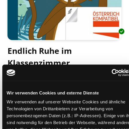
Endlich Ruhe im
Klassenzimmer
Tipps und Materialien für eine ruhige &
lernförderliche Atmosphäre in der Grundschule
Mediengruppe:
Sachbuch
Verfasser:
Suche nach diesem Verfasser
Reichel, Sabine (Verfasser)
Wir verwenden Cookies und externe Dienste
Wir verwenden auf unserer Webseite Cookies und ähnliche
Beschreibung ein-/ausblenden
Technologien von Drittanbietern zur Verarbeitung von
personenbezogenen Daten (z.B.: IP-Adressen). Einige von i
Mehr Informationen ein-/ausblenden
sind notwendig für den Betrieb der Webseite, während ander