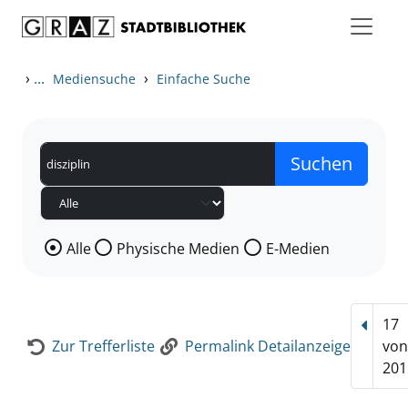
Zum Inhalt springen
Zur Detailanzeige springen
›
...
›
Mediensuche
Einfache Suche
Wählen Sie die Medienart nach der Sie suchen wollen
Alle
Physische Medien
E-Medien
17
Vorhe
Zur Trefferliste
Permalink Detailanzeige
vo
201