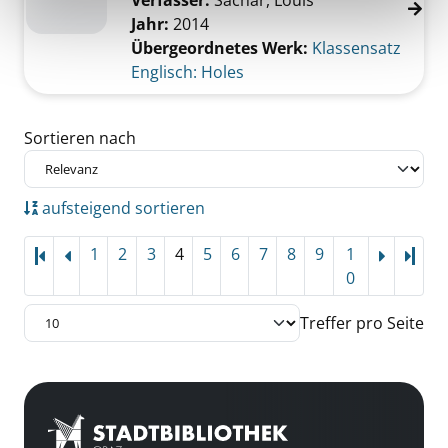
Verfasser:
Sachar, Louis
Jahr:
2014
Übergeordnetes Werk:
Klassensatz
Englisch: Holes
Zu den Suchfiltern springen
Sortieren nach
aufsteigend sortieren
1
2
3
4
5
6
7
8
9
1
Letz
0
Treffer pro Seite