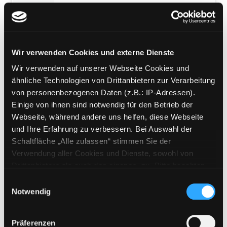
Holes
Verfasser:
Sachar, Louis
Jahr:
2014
Übergeordnetes Werk:
Klassensatz
Wir verwenden Cookies und externe Dienste
Englisch: Holes
Wir verwenden auf unserer Webseite Cookies und
Mediengruppe:
Jugendbuch
ähnliche Technologien von Drittanbietern zur Verarbeitung
Holes
von personenbezogenen Daten (z.B.: IP-Adressen).
Einige von ihnen sind notwendig für den Betrieb der
Verfasser:
Sachar, Louis
Webseite, während andere uns helfen, diese Webseite
Jahr:
2014
und Ihre Erfahrung zu verbessern. Bei Auswahl der
Übergeordnetes Werk:
Klassensatz
Schaltfläche „Alle zulassen“ stimmen Sie der
Englisch: Holes
Verwendung aller Cookies und Dienste, sowohl von
Mediengruppe:
Jugendbuch
Drittanbietern als auch den eigenen, zu. Bitte beachten
Holes
Sie, dass bei Verwendung von Diensten und Setzen von
Einwilligungsauswahl
Cookies von Drittanbietern, eine Verarbeitung in
Notwendig
Verfasser:
Sachar, Louis
unsicheren Drittländern (Länder außerhalb des EWR
Jahr:
2014
ohne adäquates Datenschutzniveau) stattfinden kann. In
Übergeordnetes Werk:
Klassensatz
Präferenzen
diesem Zusammenhang können aktuell Risiken für