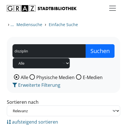
Zum Inhalt springen
Zu den Suchfiltern springen
Zur Trefferliste springen
›
...
›
Mediensuche
Einfache Suche
Wählen Sie die Medienart nach der Sie suchen wollen
Alle
Physische Medien
E-Medien
Erweiterte Filterung
Sortieren nach
aufsteigend sortieren