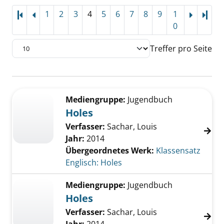
1
2
3
4
5
6
7
8
9
1
Letz
0
Treffer pro Seite
Suchergebnis
Zu den Suchfiltern springen
Mediengruppe:
Jugendbuch
Holes
Verfasser:
Sachar, Louis
Jahr:
2014
Übergeordnetes Werk:
Klassensatz
Englisch: Holes
Mediengruppe:
Jugendbuch
Holes
Verfasser:
Sachar, Louis