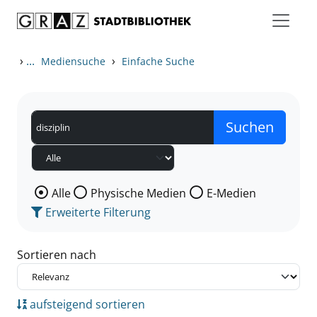
Zum Inhalt springen
Zu den Suchfiltern springen
Zur Trefferliste springen
›
...
›
Mediensuche
Einfache Suche
Wählen Sie die Medienart nach der Sie suchen wollen
Alle
Physische Medien
E-Medien
Erweiterte Filterung
Sortieren nach
aufsteigend sortieren