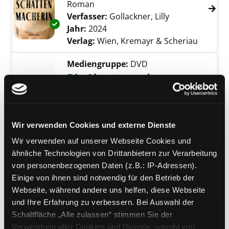
Roman
Verfasser:
Gollackner, Lilly
Suche nach die
Exemplar-Details von Die Schattenmacherin 
Jahr:
2024
Verlag:
Wien, Kremayr & Scheriau
Mediengruppe:
DVD
Die Abenteuer des
Pinocchio
Exemplar-Details von Die Abenteuer des Pin
Verfasser:
D' Alo, Enzo [Regie]
Suche nach
Jahr:
2012
Wir verwenden Cookies und externe Dienste
Verlag:
[o.O.], Koch Media GmbH
Wir verwenden auf unserer Webseite Cookies und
Mediengruppe:
Sachbuch
ähnliche Technologien von Drittanbietern zur Verarbeitung
Das Paläo-Prinzip der
von personenbezogenen Daten (z.B.: IP-Adressen).
Einige von ihnen sind notwendig für den Betrieb der
gesunden Ernährung im
Webseite, während andere uns helfen, diese Webseite
Exemplar-Details von Das Paläo-Prinzip der
Ausdauersport
und Ihre Erfahrung zu verbessern. Bei Auswahl der
Verfasser:
Cordain, Loren
;
Friel, Joe
Suche 
Schaltfläche „Alle zulassen“ stimmen Sie der
Jahr:
2011
Verwendung aller Cookies und Dienste, sowohl von