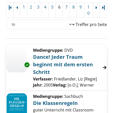
1
2
3
4
5
6
7
8
9
1
Letz
0
Treffer pro Seite
Suchergebnis
Zu den Suchfiltern springen
Mediengruppe:
DVD
Dance! Jeder Traum
beginnt mit dem ersten
Exemplar-Details von Dance! Jeder Traum beg
Schritt
Verfasser:
Friedlander, Liz [Regie]
Suche n
Jahr:
2005
Verlag:
[o.O.], Warner
Mediengruppe:
Sachbuch
Die Klassenregeln
guter Unterricht mit Classroom-