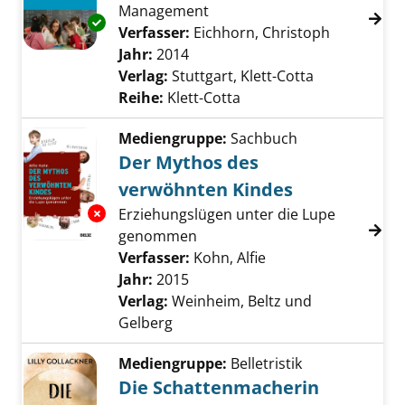
Management
Exemplar-Details von Die Klassenregeln anze
Verfasser:
Eichhorn, Christoph
Suche nach
Jahr:
2014
Verlag:
Stuttgart, Klett-Cotta
Reihe:
Klett-Cotta
Mediengruppe:
Sachbuch
Der Mythos des
verwöhnten Kindes
Exemplar-Details von Der Mythos des verwö
Erziehungslügen unter die Lupe
genommen
Verfasser:
Kohn, Alfie
Suche nach diesem 
Jahr:
2015
Verlag:
Weinheim, Beltz und
Gelberg
Mediengruppe:
Belletristik
Die Schattenmacherin