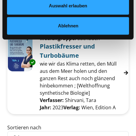
Datenschutzerklärung
und in unserem
Impressum
.
Verfasser:
Starck, David
;
Guldzynski,
Auswahl erlauben
Luis Viktor
Suche nach diesem Verfasser
Jahr:
2024
Verlag:
Potsdam, filmwerte GmbH
Ablehnen
Mediengruppe:
Sachbuch
Plastikfresser und
Turbobäume
Exemplar-Details von Plastikfresser und Tu
wie wir das Klima retten, den Müll
aus dem Meer holen und den
ganzen Rest auch noch glänzend
hinbekommen ; [Welthoffnung
synthetische Biologie]
Verfasser:
Shirvani, Tara
Suche nach dies
Jahr:
2023
Verlag:
Wien, Edition A
Zu den Suchfiltern springen
Sortieren nach