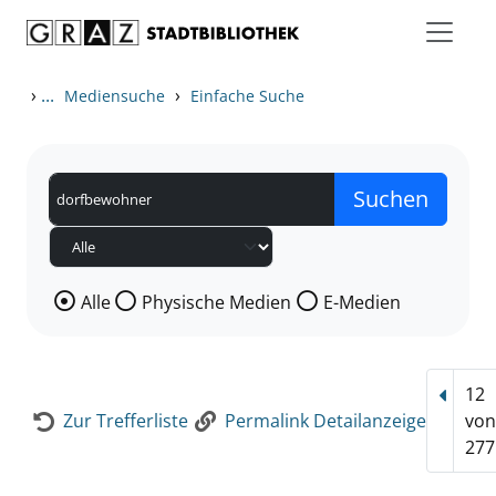
Zum Inhalt springen
Zur Detailanzeige springen
›
...
›
Mediensuche
Einfache Suche
Wählen Sie die Medienart nach der Sie suchen wollen
Alle
Physische Medien
E-Medien
12
Vorhe
Zur Trefferliste
Permalink Detailanzeige
vo
277