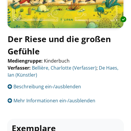
Der Riese und die großen
Gefühle
Mediengruppe:
Kinderbuch
Verfasser:
Suche nach diesem Verfasser
Bellière, Charlotte (Verfasser)
;
De Haes,
Ian (Künstler)
Beschreibung ein-/ausblenden
Mehr Informationen ein-/ausblenden
Exemplare