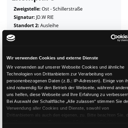
Zweigstelle:
Ost - Schillerstraße
Signatur:
JD.W RIE
Standort 2:
Ausleihe
Status:
Entliehen
Vorbestellungen:
0
Mediengruppe:
Kinderbuch
Frist:
14.08.2026
Wir verwenden Cookies und externe Dienste
Barcode:
2506SB03387
Wir verwenden auf unserer Webseite Cookies und ähnliche
Technologien von Drittanbietern zur Verarbeitung von
Standort 3:
personenbezogenen Daten (z.B.: IP-Adressen). Einige von i
sind notwendig für den Betrieb der Webseite, während ander
uns helfen, diese Webseite und Ihre Erfahrung zu verbessern
Bei Auswahl der Schaltfläche „Alle zulassen“ stimmen Sie de
Zweigstelle:
Süd - Lauzilgasse
Verwendung aller Cookies und Dienste, sowohl von
Signatur:
JD.W RIE
Drittanbietern als auch den eigenen, zu. Bitte beachten Sie, 
Standort 2:
Ausleihe
bei Verwendung von Diensten und Setzen von Cookies von
Status:
Verfügbar