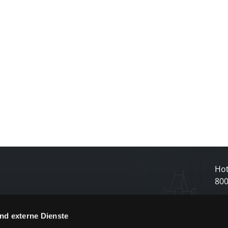
]
Hot
80
N
nd externe Dienste