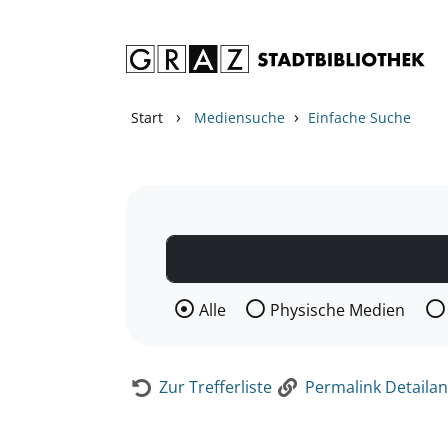
Zum Inhalt springen
Zur Detailanzeige springen
›
›
Start
Mediensuche
Einfache Suche
Wählen Sie die Medienart nach der Si
Alle
Physische Medien
Zur Trefferliste
Permalink Detailan