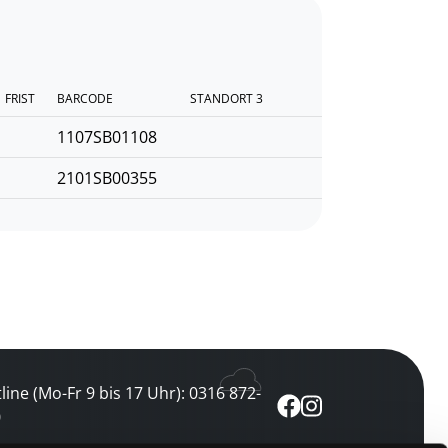
FRIST
BARCODE
STANDORT 3
1107SB01108
2101SB00355
line (Mo-Fr 9 bis 17 Uhr): 0316 872-
0