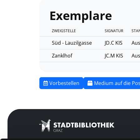
Exemplare
ZWEIGSTELLE
SIGNATUR
STA
Süd - Lauzilgasse
JD.C KIS
Aus
Zanklhof
JC.M KIS
Aus
Vorbestellen
Medium auf die Pos