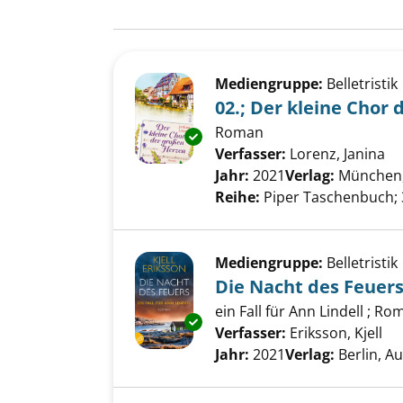
Suchergebnis
Zu den Suchfiltern springen
Mediengruppe:
Belletristik
02.; Der kleine Chor
Roman
Exemplar-Details von 02.; Der
Verfasser:
Lorenz, Janina
Su
Jahr:
2021
Verlag:
München, 
Reihe:
Piper Taschenbuch;
Mediengruppe:
Belletristik
Die Nacht des Feuer
ein Fall für Ann Lindell ; R
Exemplar-Details von Die Nach
Verfasser:
Eriksson, Kjell
Su
Jahr:
2021
Verlag:
Berlin, A