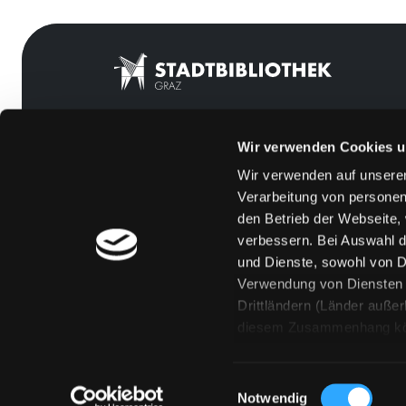
Wir verwenden Cookies u
Mitgliedschaft
Feedback
Wir verwenden auf unserer
Angebote
Kontakt
Verarbeitung von personen
LABUKA
Über uns
den Betrieb der Webseite,
verbessern. Bei Auswahl d
[kju:b]
Jobs
und Dienste, sowohl von Dr
News
Medienwunsch
Verwendung von Diensten u
Drittländern (Länder auße
Veranstaltungen
FAQs
diesem Zusammenhang könne
Standorte
Überweisungsdat
Eine Verarbeitung durch so
erteilen („Auswahl erlaube
Einwilligungsauswahl
„Details zeigen“ finden S
Notwendig