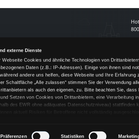
Hot
80
N
nd externe Dienste
 Webseite Cookies und ähnliche Technologien von Drittanbieter
und
bezogenen Daten (z.B.: IP-Adressen). Einige von ihnen sind not
j
 während andere uns helfen, diese Webseite und Ihre Erfahrung 
er Schaltfläche „Alle zulassen“ stimmen Sie der Verwendung all
ittanbietern als auch den eigenen, zu. Bitte beachten Sie, dass 
nd Setzen von Cookies von Drittanbietern, eine Verarbeitung i
rhalb des EWR ohne adäquates Datenschutzniveau) stattfinden k
n aktuell Risiken für Betroffene nicht vollständig ausgeschl
en
lche Cookies oder Dienste erfolgt nur, wenn Sie die jeweilige Ein
n“) oder auf die Schaltfläche „Alle zulassen“ klicken. Unter dem
ie Erklärungen zu den verschiedenen Kategorien von Cookies und
Präferenzen
Statistiken
Marketin