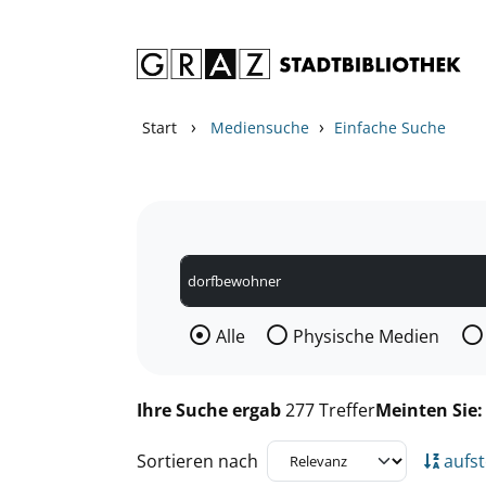
Zum Inhalt springen
Zu den Suchfiltern springen
Zur Trefferliste springen
›
›
Start
Mediensuche
Einfache Suche
Wählen Sie die Medienart nach der Si
Alle
Physische Medien
Ihre Suche ergab
277 Treffer
Meinten Sie
Sortieren nach
aufst