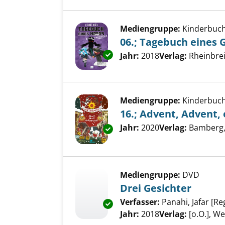
Mediengruppe:
Kinderbuc
06.; Tagebuch eines 
Exemplar-Details von 06.; Tage
Suche nach diesem Verfass
Jahr:
2018
Verlag:
Rheinbre
Mediengruppe:
Kinderbuc
16.; Advent, Advent, 
Suche nach diesem Verfass
Jahr:
2020
Verlag:
Bamberg, 
Exemplar-Details von 16.; Adve
Mediengruppe:
DVD
Drei Gesichter
Verfasser:
Panahi, Jafar [Re
Exemplar-Details von Drei Ges
Jahr:
2018
Verlag:
[o.O.], We