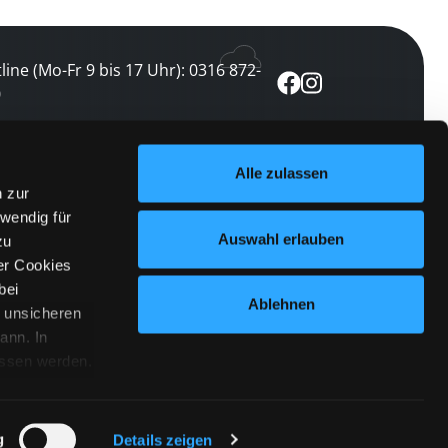
line (Mo-Fr 9 bis 17 Uhr): 0316 872-
0
ewsletter abonnieren
Alle zulassen
n zur
 keine Veranstaltung verpassen
wendig für
etzt abonnieren
Auswahl erlauben
zu
er Cookies
bei
Ablehnen
n unsicheren
ann. In
ossen werden.
Cookies
|
Impressum
|
Datenschutz
willigung
anmelden
 Punkt
 ähnlichen
g
Details zeigen