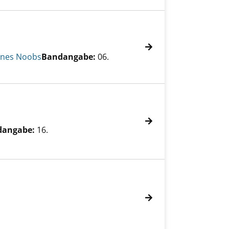
ines Noobs
Bandangabe:
06.
dangabe:
16.