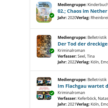
Mediengruppe:
Kinderbuc
02.; Chaos im Nether
Exemplar-Details von 02.; Cha
Suche nach diesem Verfass
Jahr:
2020
Verlag:
Rheinbre
Mediengruppe:
Belletristik
Der Tod der dreckig
Kriminalroman
Exemplar-Details von Der Tod 
Verfasser:
Seel, Tina
Suche 
Jahr:
2022
Verlag:
Köln, Emo
Mediengruppe:
Belletristik
Im Flachgau wartet 
Kriminalroman
Exemplar-Details von Im Flach
Verfasser:
Keferböck, Nata
Jahr:
2021
Verlag:
Köln, Emo