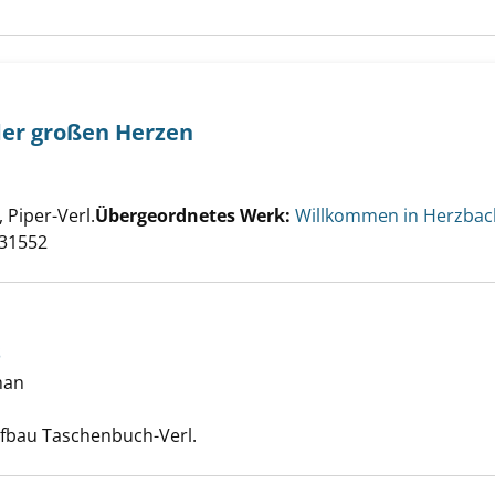
 der großen Herzen
 kleine Chor der großen Herzen anzeigen
che nach diesem Verfasser
Piper-Verl.
Übergeordnetes Werk:
Willkommen in Herzbac
 31552
s
oman
t des Feuers anzeigen
che nach diesem Verfasser
ufbau Taschenbuch-Verl.