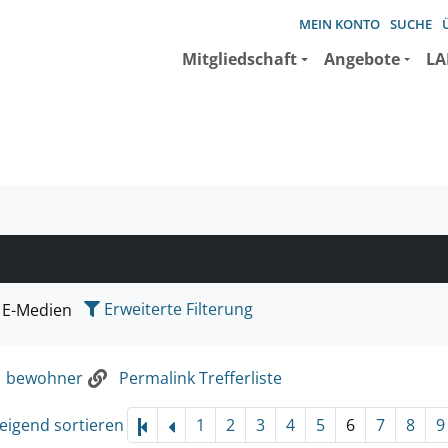
MEIN KONTO
SUCHE
Mitgliedschaft
Angebote
LA
e suchen wollen.
Erweiterte Filterung
E-Medien
:
bewohner
Permalink Trefferliste
eigend sortieren
1
2
3
4
5
6
7
8
9