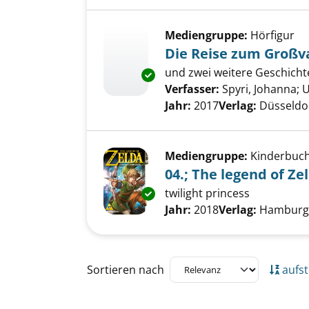
Mediengruppe:
Hörfigur
Die Reise zum Großva
und zwei weitere Geschichte
Exemplar-Details von Die Reis
Verfasser:
Spyri, Johanna
;
U
Jahr:
2017
Verlag:
Düsseldo
Mediengruppe:
Kinderbuc
04.; The legend of Ze
twilight princess
Exemplar-Details von 04.; The 
Suche nach diesem Verfass
Jahr:
2018
Verlag:
Hamburg
Zu den Suchfiltern springen
Sortieren nach
aufst