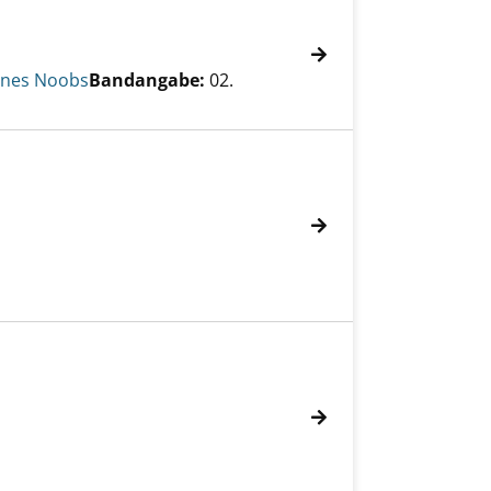
ines Noobs
Bandangabe:
02.