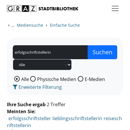
Zum Inhalt springen
Zu den Suchfiltern springen
Zur Trefferliste springen
›
...
›
Mediensuche
Einfache Suche
Wählen Sie die Medienart nach der Sie suchen wollen
Alle
Physische Medien
E-Medien
Erweiterte Filterung
Ihre Suche ergab
2 Treffer
Meinten Sie:
erfolgsschriftsteller
lieblingsschriftstellerin
reisesch
riftstellerin