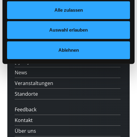
Footer unter „Cookies“ die gesetzte Zustimmung
Hotline (Mo-Fr 9 bis 17 Uhr): 0316 872-
Alle zulassen
jederzeit widerrufen und Ihre Einstellungen verändern.
800
Nähere Informationen finden Sie in unserer
Datenschutzerklärung
und in unserem
Impressum
.
Mitgliedschaft
Auswahl erlauben
Angebote
Ablehnen
LABUKA
[kju:b]
News
Veranstaltungen
Standorte
Feedback
Kontakt
Über uns