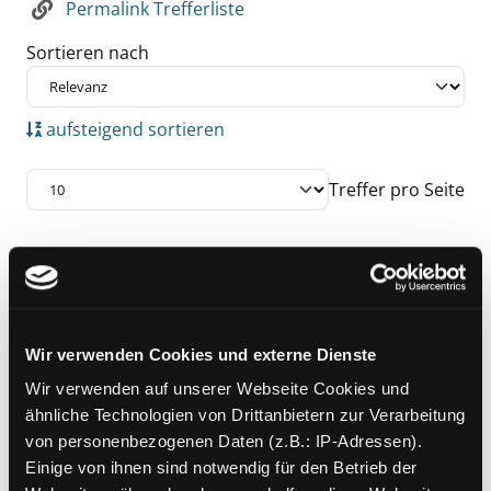
Permalink Trefferliste
Sortieren nach
aufsteigend sortieren
Treffer pro Seite
Suchergebnis
Zu den Suchfiltern springen
Mediengruppe:
Belletristik
Geht's noch?!
Wir verwenden Cookies und externe Dienste
Roman
Verfasser:
Kristek, Susanne
Suche nach di
Wir verwenden auf unserer Webseite Cookies und
Exemplar-Details von Geht's noch?! anzeigen
Jahr:
2025
ähnliche Technologien von Drittanbietern zur Verarbeitung
Verlag:
Meßkirch, Gmeiner
von personenbezogenen Daten (z.B.: IP-Adressen).
Einige von ihnen sind notwendig für den Betrieb der
Mediengruppe:
Sachbuch