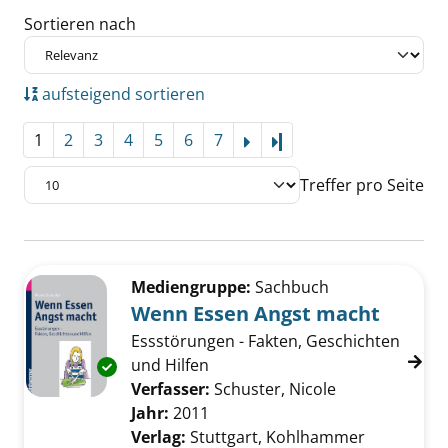
Sortieren nach
aufsteigend sortieren
1
2
3
4
5
6
7
Letzte Seite
Treffer pro Seite
Suchergebnis
Zu den Suchfiltern springen
Mediengruppe:
Sachbuch
Wenn Essen Angst macht
Essstörungen - Fakten, Geschichten
und Hilfen
Exemplar-Details von Wenn Essen Angst mac
Verfasser:
Schuster, Nicole
Suche nach di
Jahr:
2011
Verlag:
Stuttgart, Kohlhammer