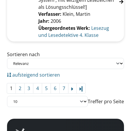
System ; mit witzigem Lesezeichen
als Lösungsschlüssel!]
Verfasser:
Klein, Martin
Jahr:
2006
Übergeordnetes Werk:
Lesezug
und Lesedetektive 4. Klasse
Zu den Suchfiltern springen
Sortieren nach
aufsteigend sortieren
1
2
3
4
5
6
7
Letzte Seite
Treffer pro Seite