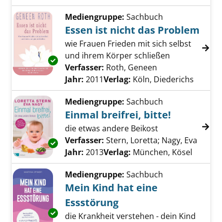
Mediengruppe:
Sachbuch
Essen ist nicht das Problem
wie Frauen Frieden mit sich selbst
und ihrem Körper schließen
Exemplar-Details von Essen ist nicht das Pr
Verfasser:
Roth, Geneen
Suche nach dies
Jahr:
2011
Verlag:
Köln, Diederichs
Mediengruppe:
Sachbuch
Einmal breifrei, bitte!
die etwas andere Beikost
Verfasser:
Stern, Loretta
;
Nagy, Eva
Suche 
Exemplar-Details von Einmal breifrei, bitte! a
Jahr:
2013
Verlag:
München, Kösel
Mediengruppe:
Sachbuch
Mein Kind hat eine
Essstörung
Exemplar-Details von Mein Kind hat eine Ess
die Krankheit verstehen - dein Kind