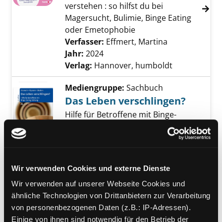
verstehen : so hilfst du bei
Magersucht, Bulimie, Binge Eating
oder Emetophobie
Verfasser:
Effmert, Martina
Suche nach di
Jahr:
2024
Verlag:
Hannover, humboldt
Mediengruppe:
Sachbuch
Das Leben verschlingen?
Hilfe für Betroffene mit Binge-
Eating-Störung : mit Online-Material
Exemplar-Details von Das Leben verschlinge
Verfasser:
Munsch, Simone
;
Wyssen, Andreas
;
Biedert, Eder
Suche nac
Jahr:
2018
Verlag:
Basel, Beltz
Wir verwenden Cookies und externe Dienste
Mediengruppe:
Sachbuch
Wir verwenden auf unserer Webseite Cookies und
Magersucht überwinden
ähnliche Technologien von Drittanbietern zur Verarbeitung
von personenbezogenen Daten (z.B.: IP-Adressen).
neue Wege gehen und sich selbst
Einige von ihnen sind notwendig für den Betrieb der