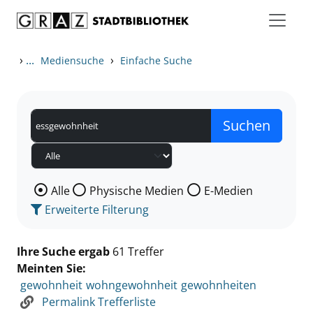
Zum Inhalt springen
Zu den Suchfiltern springen
Zur Trefferliste springen
›
...
›
Mediensuche
Einfache Suche
Wählen Sie die Medienart nach der Sie suchen wollen
Alle
Physische Medien
E-Medien
Erweiterte Filterung
Ihre Suche ergab
61 Treffer
Meinten Sie:
gewohnheit
wohngewohnheit
gewohnheiten
Permalink Trefferliste