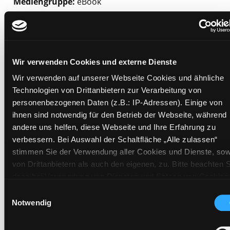
Mediengruppe:
eBook
Suche nach diesem Verfasser
Beschreibung ein-/ausblenden
Mehr Informationen ein-/ausblenden
Wir verwenden Cookies und externe Dienste
Wir verwenden auf unserer Webseite Cookies und ähnliche
Exemplare
Technologien von Drittanbietern zur Verarbeitung von
personenbezogenen Daten (z.B.: IP-Adressen). Einige von
Zweigstelle:
Bibliothek digital
ihnen sind notwendig für den Betrieb der Webseite, während
andere uns helfen, diese Webseite und Ihre Erfahrung zu
Signatur:
verbessern. Bei Auswahl der Schaltfläche „Alle zulassen“
Standort 2:
stimmen Sie der Verwendung aller Cookies und Dienste, sow
Status:
Zum Download
von Drittanbietern als auch den eigenen, zu. Bitte beachten S
Vorbestellungen:
0
dass bei Verwendung von Diensten und Setzen von Cookies
von Drittanbietern, eine Verarbeitung in unsicheren Drittlände
Mediengruppe:
eBook
Einwilligungsauswahl
(Länder außerhalb des EWR ohne adäquates
Notwendig
Frist:
Datenschutzniveau) stattfinden kann. In diesem Zusammen
Barcode:
können aktuell Risiken für Betroffene nicht vollständig