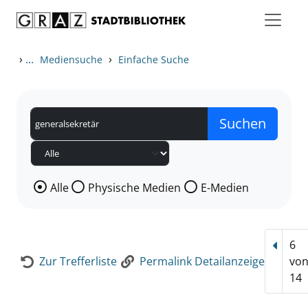
Zum Inhalt springen
Zur Detailanzeige springen
›
...
›
Mediensuche
Einfache Suche
Wählen Sie die Medienart nach der Sie suchen wollen
Alle
Physische Medien
E-Medien
6
Vorhe
Zur Trefferliste
Permalink Detailanzeige
vo
14