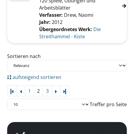
120 Spiele, Übungen und
Arbeitsblätter
Verfasser:
Drew, Naomi
Jahr:
2012
Übergeordnetes Werk:
Die
Streithammel - Kiste
Zu den Suchfiltern springen
Sortieren nach
aufsteigend sortieren
1
2
3
Letzte Seite
Treffer pro Seite