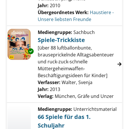
Jahr:
2010
Übergeordnetes Werk:
Haustiere -
Unsere liebsten Freunde
Mediengruppe:
Sachbuch
Spiele-Trickkiste
[über 88 luftballonbunte,
Exemplar-Details von Spiele-Trickkiste anzei
brauseprickelnde Alltagsabenteuer
und ruck-zuck-schnelle
Müttergeheimwaffen-
Beschäftigungsideen für Kinder]
Verfasser:
Walter, Svenja
Suche nach dies
Jahr:
2013
Verlag:
München, Gräfe und Unzer
Mediengruppe:
Unterrichtsmaterial
66 Spiele für das 1.
Schuljahr