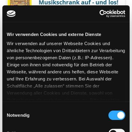
Musikschrank auf - und los!
100 Spielideen mit und ohne
Exemplar-Details von Musikschrank auf - und 
Instrument für die Grundschule
Verfasser:
Breuer, Kati
Suche nach diesem
Jahr:
2021
Wir verwenden Cookies und externe Dienste
Verlag:
Mülheim an der Ruhr, Verlag
Wir verwenden auf unserer Webseite Cookies und
an der Ruhr
ähnliche Technologien von Drittanbietern zur Verarbeitung
von personenbezogenen Daten (z.B.: IP-Adressen).
Mediengruppe:
Sachbuch
Einige von ihnen sind notwendig für den Betrieb der
Jetzt fängt das schöne
Webseite, während andere uns helfen, diese Webseite
Frühjahr an ...
und Ihre Erfahrung zu verbessern. Bei Auswahl der
Exemplar-Details von Jetzt fängt das schöne F
kleine Aktivierungen für Frühling
Schaltfläche „Alle zulassen“ stimmen Sie der
und Ostern ; Kunterbunte
Verwendung aller Cookies und Dienste, sowohl von
Ideenkiste für die
Drittanbietern als auch den eigenen, zu. Bitte beachten
Seniorenbetreuung
Sie, dass bei Verwendung von Diensten und Setzen von
Einwilligungsauswahl
Verfasser:
Kurt, Aline
Suche nach diesem 
Cookies von Drittanbietern, eine Verarbeitung in
Notwendig
Jahr:
2018
unsicheren Drittländern (Länder außerhalb des EWR
Verlag:
Mülheim an der Ruhr, Verlag
ohne adäquates Datenschutzniveau) stattfinden kann. In