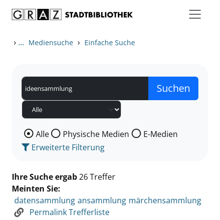
Zum Inhalt springen
Zu den Suchfiltern springen
Zur Trefferliste springen
›
...
›
Mediensuche
Einfache Suche
Wählen Sie die Medienart nach der Sie suchen wollen
Alle
Physische Medien
E-Medien
Erweiterte Filterung
Ihre Suche ergab
26 Treffer
Meinten Sie:
datensammlung
ansammlung
märchensammlung
Permalink Trefferliste