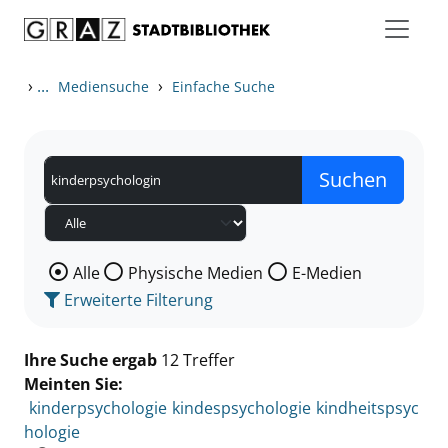
Zum Inhalt springen
Zu den Suchfiltern springen
Zur Trefferliste springen
›
...
›
Mediensuche
Einfache Suche
Wählen Sie die Medienart nach der Sie suchen wollen
Alle
Physische Medien
E-Medien
Erweiterte Filterung
Ihre Suche ergab
12 Treffer
Meinten Sie:
kinderpsychologie
kindespsychologie
kindheitspsyc
hologie