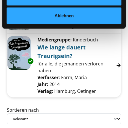
Sog
Thriller
Ablehnen
Verfasser:
Yrsa Sigurðardóttir
Suche nach
Exemplar-Details von Sog anzeigen
Jahr:
2017
Verlag:
München, Btb
Mediengruppe:
Kinderbuch
Wie lange dauert
Traurigsein?
Exemplar-Details von Wie lange dauert Traur
für alle, die jemanden verloren
haben
Verfasser:
Farm, Maria
Suche nach diesem
Jahr:
2014
Verlag:
Hamburg, Oetinger
Zu den Suchfiltern springen
Sortieren nach