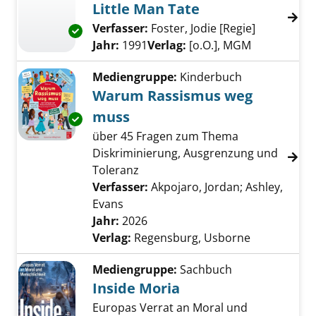
Little Man Tate
Verfasser:
Foster, Jodie [Regie]
Suche nach
Exemplar-Details von Little Man Tate anzeige
Jahr:
1991
Verlag:
[o.O.], MGM
Mediengruppe:
Kinderbuch
Warum Rassismus weg
muss
Exemplar-Details von Warum Rassismus weg
über 45 Fragen zum Thema
Diskriminierung, Ausgrenzung und
Toleranz
Verfasser:
Akpojaro, Jordan
;
Ashley,
Evans
Suche nach diesem Verfasser
Jahr:
2026
Verlag:
Regensburg, Usborne
Mediengruppe:
Sachbuch
Inside Moria
Europas Verrat an Moral und