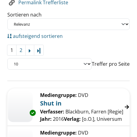
Permalink Trefferliste
Sortieren nach
aufsteigend sortieren
1
2
Letzte Seite
Treffer pro Seite
Suchergebnis
Zu den Suchfiltern springen
Mediengruppe:
DVD
Shut in
Verfasser:
Blackburn, Farren [Regie]
Suche
Exemplar-Details von Shut in anzeigen
Jahr:
2016
Verlag:
[o.O.], Universum
Mediengruppe:
DVD