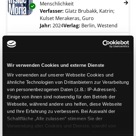
Menschlichkeit
Exemplar-Details von Inside Moria anzeigen
Verfasser:
Glatz Brubakk, Katrin
;
Kulset Merakeras, Guro
Suche nach diese
Jahr:
2024
Verlag:
Berlin, Westend
Mediengruppe:
Belletristik
Das Böse in deinen Augen
Psychothriller
Exemplar-Details von Das Böse in deinen Au
Verfasser:
Blackhurst, Jenny
Suche nach d
Wir verwenden Cookies und externe Dienste
Jahr:
2018
Wir verwenden auf unserer Webseite Cookies und
Verlag:
Bergisch Gladbach, Bastei
ähnliche Technologien von Drittanbietern zur Verarbeitung
Lübbe Taschenbuch-Verl.
von personenbezogenen Daten (z.B.: IP-Adressen).
Reihe:
Bastei-Lübbe Taschenbuch;
Einige von ihnen sind notwendig für den Betrieb der
17689
Webseite, während andere uns helfen, diese Webseite
und Ihre Erfahrung zu verbessern. Bei Auswahl der
Mediengruppe:
Belletristik
Schaltfläche „Alle zulassen“ stimmen Sie der
Das dunkle Kind
Verwendung aller Cookies und Dienste, sowohl von
Roman
Drittanbietern als auch den eigenen, zu. Bitte beachten