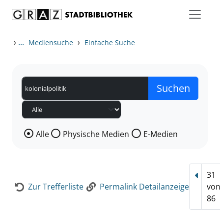
Zum Inhalt springen
Zur Detailanzeige springen
›
...
›
Mediensuche
Einfache Suche
Wählen Sie die Medienart nach der Sie suchen wollen
Alle
Physische Medien
E-Medien
31
Vorhe
Zur Trefferliste
Permalink Detailanzeige
vo
86