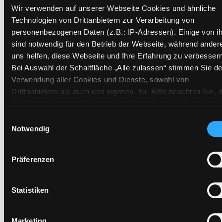
Wir verwenden auf unserer Webseite Cookies und ähnliche
Signatur:
DR.H RIZ
Technologien von Drittanbietern zur Verarbeitung von
Standort 2:
Depot Bücherbus
personenbezogenen Daten (z.B.: IP-Adressen). Einige von i
Status:
Entliehen
sind notwendig für den Betrieb der Webseite, während ander
Vorbestellungen:
0
uns helfen, diese Webseite und Ihre Erfahrung zu verbessern
Bei Auswahl der Schaltfläche „Alle zulassen“ stimmen Sie de
Mediengruppe:
Belletristik
Verwendung aller Cookies und Dienste, sowohl von
Frist:
25.08.2026
Drittanbietern als auch den eigenen, zu. Bitte beachten Sie, 
Barcode:
2611SB00328
bei Verwendung von Diensten und Setzen von Cookies von
Standort 3:
Süd
Drittanbietern, eine Verarbeitung in unsicheren Drittländern
Einwilligungsauswahl
(Länder außerhalb des EWR ohne adäquates
Notwendig
Datenschutzniveau) stattfinden kann. In diesem Zusammen
können aktuell Risiken für Betroffene nicht vollständig
Präferenzen
Zweigstelle:
West - Eggenberg
ausgeschlossen werden. Eine Verarbeitung durch solche
Cookies oder Dienste erfolgt nur, wenn Sie die jeweilige
Signatur:
DR.H RIZ
Einwilligung erteilen („Auswahl erlauben“) oder auf die
Standort 2:
Ausleihe
Statistiken
Schaltfläche „Alle zulassen“ klicken. Unter dem Punkt „Detai
Status:
Entliehen
zeigen“ finden Sie Erklärungen zu den verschiedenen Katego
Vorbestellungen:
0
Marketing