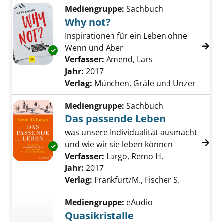
Mediengruppe:
Sachbuch
Why not?
Inspirationen für ein Leben ohne
Wenn und Aber
Exemplar-Details von Why not? anzeigen
Verfasser:
Amend, Lars
Suche nach diesem
Jahr:
2017
Verlag:
München, Gräfe und Unzer
Mediengruppe:
Sachbuch
Das passende Leben
was unsere Individualität ausmacht
und wie wir sie leben können
Exemplar-Details von Das passende Leben a
Verfasser:
Largo, Remo H.
Suche nach die
Jahr:
2017
Verlag:
Frankfurt/M., Fischer S.
Mediengruppe:
eAudio
Quasikristalle