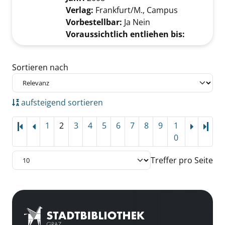
Verlag:
Frankfurt/M., Campus
Vorbestellbar:
Ja
Nein
Voraussichtlich entliehen bis:
Zu den Suchfiltern springen
Sortieren nach
aufsteigend sortieren
1
2
3
4
5
6
7
8
9
1
Letz
0
Treffer pro Seite