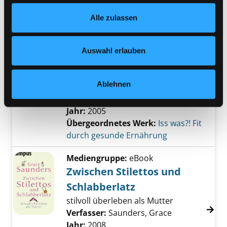
Verfasser:
Auer, Joachim
Suche nach dies
Footer unter „Cookies“ die gesetzte Zustimmung
Jahr:
2010
Alle zulassen
jederzeit widerrufen und Ihre Einstellungen verändern.
Verlag:
Hamburg, Spomedis
Nähere Informationen finden Sie in unserer
Datenschutzerklärung
und in unserem
Impressum
.
Mediengruppe:
Kinderbuch
Auswahl erlauben
Mir gehts gut!
mein Gesund-und-munter-Buch
Ablehnen
Verfasser:
Hille, Astrid
;
Schäfer,
Dina
Jahr:
2005
Übergeordnetes Werk:
Iss was?! Fit
durch gesunde Ernährung
Mediengruppe:
eBook
Zwischen Stilettos und
Schlabberlatz
stilvoll überleben als Mutter
Verfasser:
Saunders, Grace
Suche nach di
Jahr:
2008