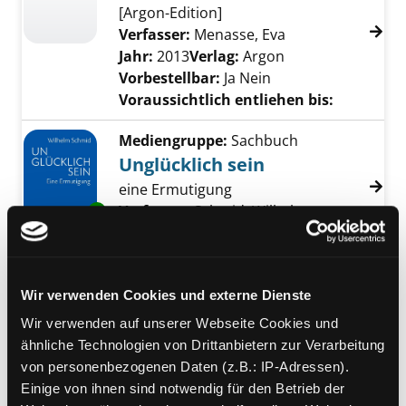
[Argon-Edition]
Verfasser:
Menasse, Eva
Suche nach diese
Jahr:
2013
Verlag:
Argon
Vorbestellbar:
Ja
Nein
Voraussichtlich entliehen bis:
Mediengruppe:
Sachbuch
Unglücklich sein
eine Ermutigung
Exemplar-Details von Unglücklich sein anzei
Verfasser:
Schmid, Wilhelm
Suche nach di
Jahr:
2012
Verlag:
Berlin, Insel
Mediengruppe:
eBook
Das Geheimnis der
Wir verwenden Cookies und externe Dienste
Gesundheit
Wir verwenden auf unserer Webseite Cookies und
ähnliche Technologien von Drittanbietern zur Verarbeitung
verblüffende neue Erkenntnisse aus
von personenbezogenen Daten (z.B.: IP-Adressen).
der Welt der Medizin
Einige von ihnen sind notwendig für den Betrieb der
Verfasser:
Strunz, Ulrich
Suche nach dies