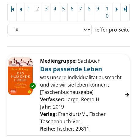
1
2
3
4
5
6
7
8
9
1
Letz
0
Treffer pro Seite
Suchergebnis
Zu den Suchfiltern springen
Mediengruppe:
Sachbuch
Das passende Leben
was unsere Individualität ausmacht
und wie wir sie leben können ;
Exemplar-Details von Das passende Leben a
[Taschenbuchausgabe]
Verfasser:
Largo, Remo H.
Suche nach die
Jahr:
2019
Verlag:
Frankfurt/M., Fischer
Taschenbuch-Verl.
Reihe:
Fischer; 29811