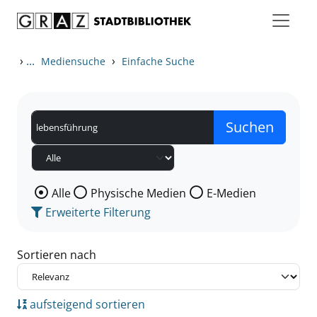
Zum Inhalt springen
Zu den Suchfiltern springen
Zur Trefferliste springen
›
...
›
Mediensuche
Einfache Suche
Wählen Sie die Medienart nach der Sie suchen wollen
Alle
Physische Medien
E-Medien
Erweiterte Filterung
Sortieren nach
aufsteigend sortieren