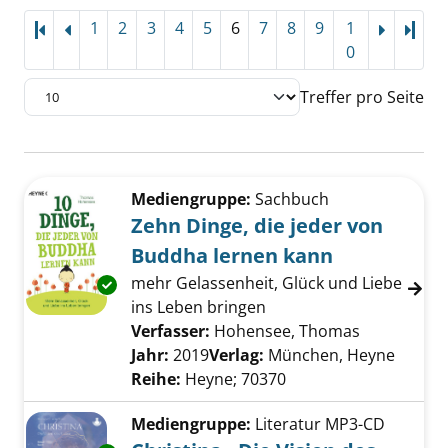
1
2
3
4
5
6
7
8
9
1
Letz
0
Treffer pro Seite
Suchergebnis
Zu den Suchfiltern springen
Mediengruppe:
Sachbuch
Zehn Dinge, die jeder von
Buddha lernen kann
mehr Gelassenheit, Glück und Liebe
Exemplar-Details von Zehn Dinge, die jeder 
ins Leben bringen
Verfasser:
Hohensee, Thomas
Suche nach
Jahr:
2019
Verlag:
München, Heyne
Reihe:
Heyne; 70370
Mediengruppe:
Literatur MP3-CD