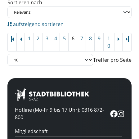
Zu den Suchfiltern springen
Sortieren nach
aufsteigend sortieren
1
2
3
4
5
6
7
8
9
1
Letz
0
Treffer pro Seite
Hotline (Mo-Fr 9 bis 17 Uhr): 0316 872-
800
Mitgliedschaft