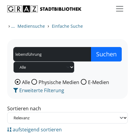
Zum Inhalt springen
Zu den Suchfiltern springen
Zur Trefferliste springen
›
...
›
Mediensuche
Einfache Suche
Wählen Sie die Medienart nach der Sie suchen wollen
Alle
Physische Medien
E-Medien
Erweiterte Filterung
Sortieren nach
aufsteigend sortieren