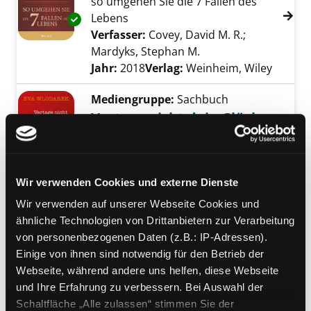
so umgehen Sie die 7 Fallen des
Lebens
Exemplar-Details von Trap tales anzeigen
Verfasser:
Covey, David M. R.
;
Mardyks, Stephan M.
Suche nach diesem V
Jahr:
2018
Verlag:
Weinheim, Wiley
Mediengruppe:
Sachbuch
Vertage nicht dein Glück,
ändere dein Leben
Verfasser:
Wlodarek, Eva
Suche nach dies
Exemplar-Details von Vertage nicht dein Glü
Jahr:
2018
Wir verwenden Cookies und externe Dienste
Verlag:
Freiburg / Br., Herder
Wir verwenden auf unserer Webseite Cookies und
Mediengruppe:
Sachbuch
ähnliche Technologien von Drittanbietern zur Verarbeitung
Hier geht's um Dich!
von personenbezogenen Daten (z.B.: IP-Adressen).
Einige von ihnen sind notwendig für den Betrieb der
bleib bei Dir ; stell Dich Deinen
Webseite, während andere uns helfen, diese Webseite
Ängsten, liebe Dein Leben
Exemplar-Details von Hier geht's um Dich! a
und Ihre Erfahrung zu verbessern. Bei Auswahl der
Verfasser:
Zander, Lauren Handel
Suche n
Schaltfläche „Alle zulassen“ stimmen Sie der
Jahr:
2018
Verlag:
Bielefeld, Aurum