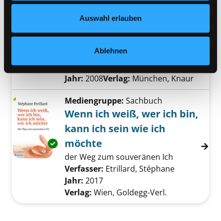
Datenschutzerklärung
und in unserem
Impressum
.
Mediengruppe:
Sachbuch
Auswahl erlauben
Simplify your life
Einfacher und glücklicher leben
Ablehnen
Verfasser:
Küstenmacher, Werner
Exemplar-Details von Simplify your life anzei
Tiki
;
Seiwert, Lothar J.
Suche nach diesem V
Jahr:
2008
Verlag:
München, Knaur
Mediengruppe:
Sachbuch
Wenn ich weiß, wer ich bin,
kann ich sein wie ich
möchte
Exemplar-Details von Wenn ich weiß, wer ich 
der Weg zum souveränen Ich
Verfasser:
Etrillard, Stéphane
Suche nach 
Jahr:
2017
Verlag:
Wien, Goldegg-Verl.