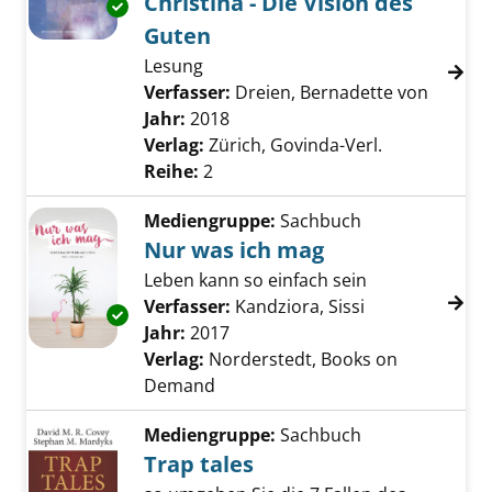
Christina - Die Vision des
Exemplar-Details von Christina - Die Vision 
Guten
Lesung
Verfasser:
Dreien, Bernadette von
Suche n
Jahr:
2018
Verlag:
Zürich, Govinda-Verl.
Reihe:
2
Mediengruppe:
Sachbuch
Nur was ich mag
Leben kann so einfach sein
Verfasser:
Kandziora, Sissi
Suche nach die
Exemplar-Details von Nur was ich mag anzei
Jahr:
2017
Verlag:
Norderstedt, Books on
Demand
Mediengruppe:
Sachbuch
Trap tales