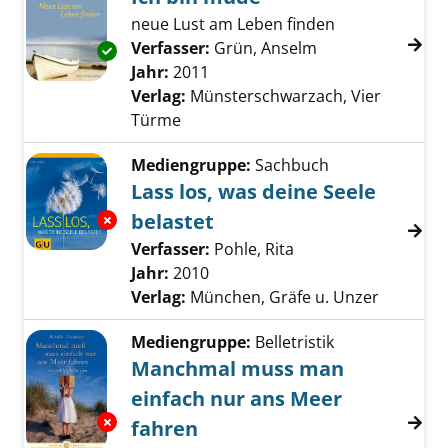
neue Lust am Leben finden
Verfasser:
Grün, Anselm
Suche nach dies
Exemplar-Details von Ich bin müde anzeigen
Jahr:
2011
Verlag:
Münsterschwarzach, Vier
Türme
Mediengruppe:
Sachbuch
Lass los, was deine Seele
belastet
Exemplar-Details von Lass los, was deine See
Verfasser:
Pohle, Rita
Suche nach diesem 
Jahr:
2010
Verlag:
München, Gräfe u. Unzer
Mediengruppe:
Belletristik
Manchmal muss man
einfach nur ans Meer
Exemplar-Details von Manchmal muss man ei
fahren