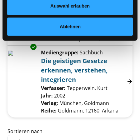
Datenschutzerklärung
und in unserem
Impressum
.
Auswahl erlauben
Sinn im Leben finden
Verfasser:
Dalai Lama <XIV.>
Suche nach d
Exemplar-Details von Der Weg zum Glück an
Jahr:
2004
Ablehnen
Verlag:
Freiburg/Br., Herder
Reihe:
Herder Spektrum; 5490
Exemplar-Details von Die geistigen Gesetze e
Mediengruppe:
Sachbuch
Die geistigen Gesetze
erkennen, verstehen,
integrieren
Verfasser:
Tepperwein, Kurt
Suche nach d
Jahr:
2002
Verlag:
München, Goldmann
Reihe:
Goldmann; 12160, Arkana
Zu den Suchfiltern springen
Sortieren nach