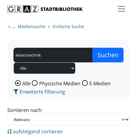
Zum Inhalt springen
Zu den Suchfiltern springen
Zur Trefferliste springen
›
...
›
Mediensuche
Einfache Suche
Wählen Sie die Medienart nach der Sie suchen wollen
Alle
Physische Medien
E-Medien
Erweiterte Filterung
Sortieren nach
aufsteigend sortieren