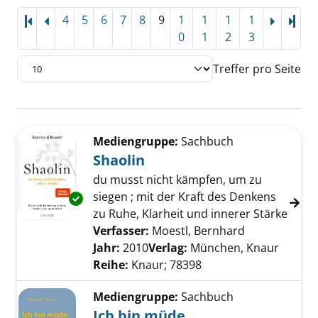
4
5
6
7
8
9
1
1
1
1
Letz
0
1
2
3
Treffer pro Seite
Suchergebnis
Zu den Suchfiltern springen
Mediengruppe:
Sachbuch
Shaolin
du musst nicht kämpfen, um zu
siegen ; mit der Kraft des Denkens
Exemplar-Details von Shaolin anzeigen
zu Ruhe, Klarheit und innerer Stärke
Verfasser:
Moestl, Bernhard
Suche nach d
Jahr:
2010
Verlag:
München, Knaur
Reihe:
Knaur; 78398
Mediengruppe:
Sachbuch
Ich bin müde