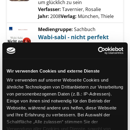
um glücklich zu sein
Verfasser:
Tavernier, Rosalie
Suche nach d
Jahr:
2008
Verlag:
München, Thiele
Mediengruppe:
Sachbuch
Wabi-sabi - nicht perfekt
und trotzdem glücklich!
Exemplar-Details von Wabi-sabi - nicht perfe
der asiatische Weg zu mehr
Gelassenheit
Verfasser:
Weidner, Christopher A.
Suche 
Wir verwenden Cookies und externe Dienste
Jahr:
2007
Wir verwenden auf unserer Webseite Cookies und
Verlag:
München, Knaur
ähnliche Technologien von Drittanbietern zur Verarbeitung
Taschenbuch
von personenbezogenen Daten (z.B.: IP-Adressen).
Mediengruppe:
Jugendbuch
Einige von ihnen sind notwendig für den Betrieb der
Die 7 Wege zur Effektivität
Webseite, während andere uns helfen, diese Webseite
und Ihre Erfahrung zu verbessern. Bei Auswahl der
für Jugentliche
Schaltfläche „Alle zulassen“ stimmen Sie der
Exemplar-Details von Die 7 Wege zur Effektivi
ein Wegweiser für mehr Erfolg
Verwendung aller Cookies und Dienste, sowohl von