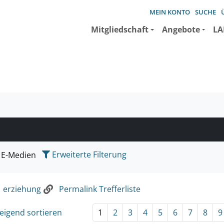
MEIN KONTO
SUCHE
Mitgliedschaft
Angebote
LA
e suchen wollen.
Erweiterte Filterung
E-Medien
:
erziehung
Permalink Trefferliste
eigend sortieren
1
2
3
4
5
6
7
8
9