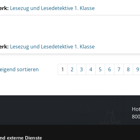
erk:
Lesezug und Lesedetektive 1. Klasse
erk:
Lesezug und Lesedetektive 1. Klasse
eigend sortieren
1
2
3
4
5
6
7
8
9
Hot
80
nd externe Dienste