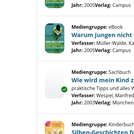
Jahr:
2005
Verlag:
Campus
Mediengruppe:
eBook
Warum Jungen nicht 
Verfasser:
Müller-Walde, Ka
Jahr:
2005
Verlag:
Campus
Mediengruppe:
Sachbuch
Wie wird mein Kind 
praktische Tipps und alles
Exemplar-Details von Wie wird
Verfasser:
Wespel, Manfre
Jahr:
2003
Verlag:
München,
Mediengruppe:
Kinderbuc
Silben-Geschichten 