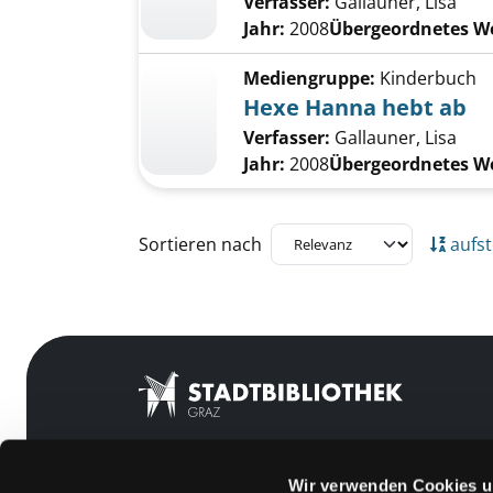
Verfasser:
Gallauner, Lisa
Jahr:
2008
Übergeordnetes W
Mediengruppe:
Kinderbuch
Hexe Hanna hebt ab
Verfasser:
Gallauner, Lisa
Jahr:
2008
Übergeordnetes W
Zu den Suchfiltern springen
Sortieren nach
aufst
Wir verwenden Cookies u