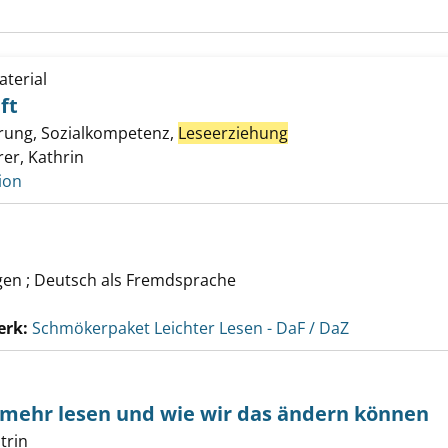
terial
ft
rung, Sozialkompetenz,
Leseerziehung
er, Kathrin
ion
gen ; Deutsch als Fremdsprache
erk:
Schmökerpaket Leichter Lesen - DaF / DaZ
mehr lesen und wie wir das ändern können
trin
Suche nach diesem Verfasser