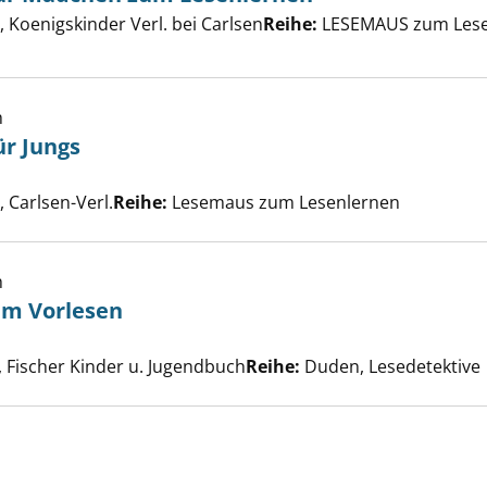
Geschichten für Mädchen zum Lesenlernen anzeigen
er
Koenigskinder Verl. bei Carlsen
Reihe:
LESEMAUS zum Lese
h
ür Jungs
eschichten für Jungs anzeigen
er
Carlsen-Verl.
Reihe:
Lesemaus zum Lesenlernen
h
um Vorlesen
schichten zum Vorlesen anzeigen
che nach diesem Verfasser
, Fischer Kinder u. Jugendbuch
Reihe:
Duden, Lesedetektive