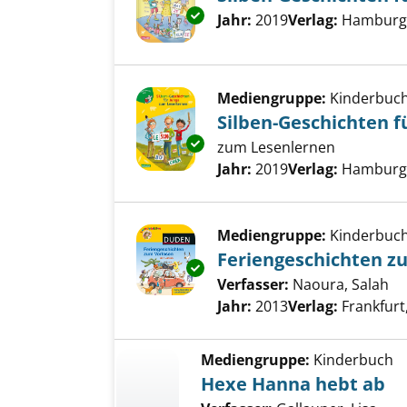
Exemplar-Details von Silben-
Suche nach diesem Verfass
Jahr:
2019
Verlag:
Hamburg, 
Mediengruppe:
Kinderbuc
Silben-Geschichten f
Exemplar-Details von Silben-G
zum Lesenlernen
Suche nach diesem Verfass
Jahr:
2019
Verlag:
Hamburg, 
Mediengruppe:
Kinderbuc
Feriengeschichten z
Exemplar-Details von Ferienge
Verfasser:
Naoura, Salah
Su
Jahr:
2013
Verlag:
Frankfurt
Mediengruppe:
Kinderbuch
Hexe Hanna hebt ab