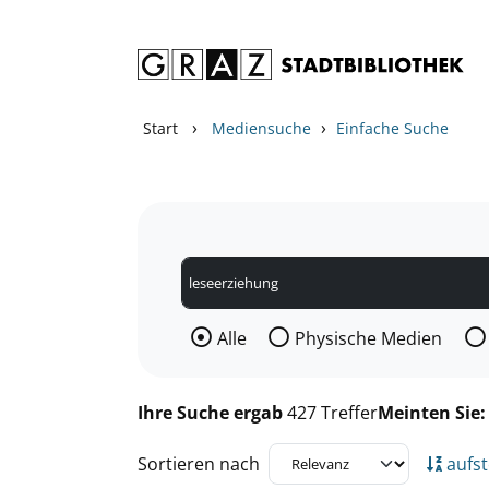
Zum Inhalt springen
Zu den Suchfiltern springen
Zur Trefferliste springen
›
›
Start
Mediensuche
Einfache Suche
Wählen Sie die Medienart nach der Si
Alle
Physische Medien
Ihre Suche ergab
427 Treffer
Meinten Sie
Sortieren nach
aufst