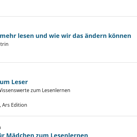
mehr lesen und wie wir das ändern können
trin
Suche nach diesem Verfasser
zum Leser
 Wissenswerte zum Lesenlernen
 mein Kind zum Leser anzeigen
d
Suche nach diesem Verfasser
 Ars Edition
h
für Mädchen zum Lesenlernen