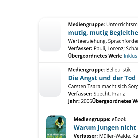
Suchergebnis
Zu den Suchfiltern springen
Mediengruppe:
Unterrichtsma
mutig, mutig Begleithe
Werteerziehung, Sprachförde
Verfasser:
Pauli, Lorenz
;
Schär
Übergeordnetes Werk:
Inklus
Mediengruppe:
Belletristik
Die Angst und der Tod
Carsten Tsara macht sich Sor
Verfasser:
Specht, Franz
Jahr:
2006
Übergeordnetes W
Mediengruppe:
eBook
Warum Jungen nicht 
Verfasser:
Müller-Walde, Ka