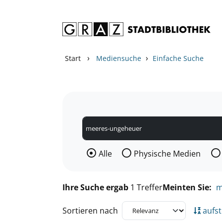
Zum Inhalt springen
Zu den Suchfiltern springen
Zur Trefferliste springen
›
›
Start
Mediensuche
Einfache Suche
Wählen Sie die Medienart nach der Si
Alle
Physische Medien
Ihre Suche ergab
1 Treffer
Meinten Sie:
m
Sortieren nach
aufst