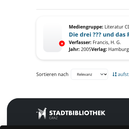
Suchergebnis
Zu den Suchfiltern springen
Mediengruppe:
Literatur C
Die drei ??? und das 
Verfasser:
Francis, H. G.
Suc
Exemplar-Details von Die drei ?
Jahr:
2005
Verlag:
Hamburg,
Zu den Suchfiltern springen
Sortieren nach
aufst