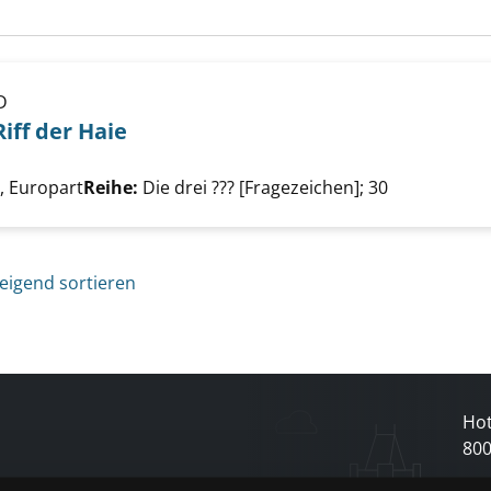
D
Riff der Haie
he nach diesem Verfasser
?? und das Riff der Haie anzeigen
 Europart
Reihe:
Die drei ??? [Fragezeichen]; 30
eigend sortieren
Hot
80