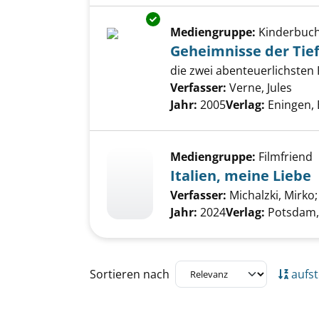
Exemplar-Details von Geheimni
Mediengruppe:
Kinderbuc
Geheimnisse der Tie
die zwei abenteuerlichsten
Verfasser:
Verne, Jules
Such
Jahr:
2005
Verlag:
Eningen, 
Mediengruppe:
Filmfriend
Italien, meine Liebe
Verfasser:
Michalzki, Mirko
Jahr:
2024
Verlag:
Potsdam,
Zu den Suchfiltern springen
Sortieren nach
aufst