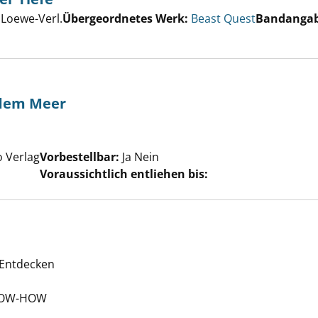
er
 Loewe-Verl.
Übergeordnetes Werk:
Beast Quest
Bandanga
s, Monster der Tiefe anzeigen
 dem Meer
e nach diesem Verfasser
 Verlag
Vorbestellbar:
Ja
Nein
Voraussichtlich entliehen bis:
a
 Entdecken
che nach diesem Verfasser
NOW-HOW