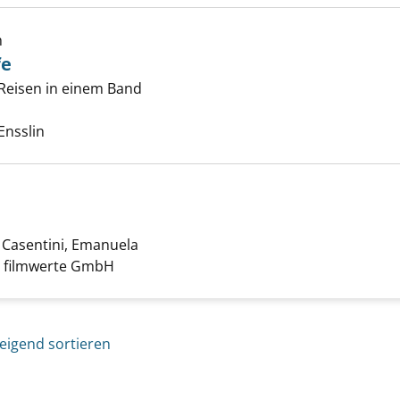
sse der Tiefe anzeigen
h
fe
 Reisen in einem Band
e nach diesem Verfasser
Ensslin
;
Casentini, Emanuela
Suche nach diesem Verfasser
 filmwerte GmbH
eigend sortieren