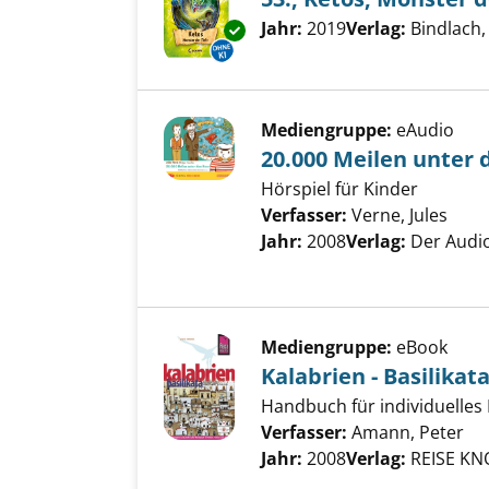
Suche nach diesem Verfass
Jahr:
2019
Verlag:
Bindlach,
Exemplar-Details von 53.; Keto
Mediengruppe:
eAudio
20.000 Meilen unter
Hörspiel für Kinder
Verfasser:
Verne, Jules
Such
Jahr:
2008
Verlag:
Der Audio
Mediengruppe:
eBook
Kalabrien - Basilikat
Handbuch für individuelles
Verfasser:
Amann, Peter
Su
Jahr:
2008
Verlag:
REISE K