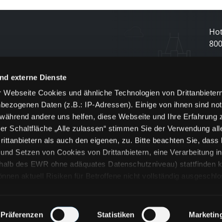
Hot
80
N
nd externe Dienste
 Webseite Cookies und ähnliche Technologien von Drittanbieter
und
bezogenen Daten (z.B.: IP-Adressen). Einige von ihnen sind not
j
 während andere uns helfen, diese Webseite und Ihre Erfahrung 
er Schaltfläche „Alle zulassen“ stimmen Sie der Verwendung all
ittanbietern als auch den eigenen, zu. Bitte beachten Sie, dass 
nd Setzen von Cookies von Drittanbietern, eine Verarbeitung i
rhalb des EWR ohne adäquates Datenschutzniveau) stattfinden k
n aktuell Risiken für Betroffene nicht vollständig ausgeschl
en
lche Cookies oder Dienste erfolgt nur, wenn Sie die jeweilige Ein
n“) oder auf die Schaltfläche „Alle zulassen“ klicken. Unter dem
ie Erklärungen zu den verschiedenen Kategorien von Cookies und
Präferenzen
Statistiken
Marketin