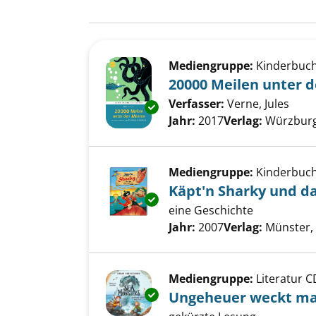
Suchergebnis
Zu den Suchfiltern springen
Mediengruppe:
Kinderbuc
20000 Meilen unter 
Verfasser:
Verne, Jules
Such
Exemplar-Details von 20000 M
Jahr:
2017
Verlag:
Würzburg,
Mediengruppe:
Kinderbuc
Käpt'n Sharky und d
Exemplar-Details von Käpt'n 
eine Geschichte
Suche nach diesem Verfass
Jahr:
2007
Verlag:
Münster,
Mediengruppe:
Literatur C
Exemplar-Details von Ungeheu
Ungeheuer weckt ma