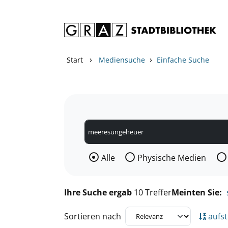
Zum Inhalt springen
Zu den Suchfiltern springen
Zur Trefferliste springen
›
›
Start
Mediensuche
Einfache Suche
Wählen Sie die Medienart nach der Si
Alle
Physische Medien
Ihre Suche ergab
10 Treffer
Meinten Sie:
Sortieren nach
aufst