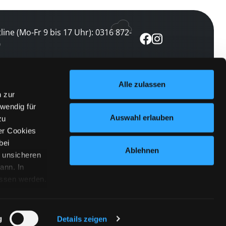
line (Mo-Fr 9 bis 17 Uhr): 0316 872-
0
ewsletter abonnieren
Alle zulassen
n zur
 keine Veranstaltung verpassen
wendig für
etzt abonnieren
Auswahl erlauben
zu
er Cookies
bei
Ablehnen
n unsicheren
ann. In
ossen werden.
Cookies
|
Impressum
|
Datenschutz
willigung
anmelden
 Punkt
 ähnlichen
g
Details zeigen