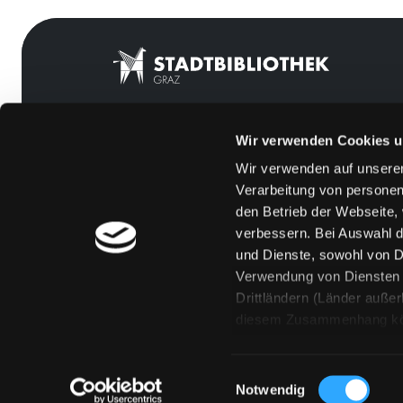
Wir verwenden Cookies u
Mitgliedschaft
Feedback
Wir verwenden auf unserer
Angebote
Kontakt
Verarbeitung von personen
LABUKA
Über uns
den Betrieb der Webseite,
verbessern. Bei Auswahl d
[kju:b]
Jobs
und Dienste, sowohl von Dr
News
Medienwunsch
Verwendung von Diensten u
Drittländern (Länder auße
Veranstaltungen
FAQs
diesem Zusammenhang könne
Standorte
Überweisungsdat
Eine Verarbeitung durch so
erteilen („Auswahl erlaube
Einwilligungsauswahl
„Details zeigen“ finden S
Notwendig