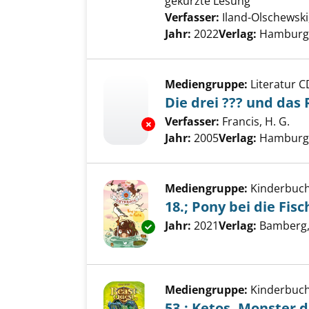
gekürzte Lesung
Verfasser:
Iland-Olschewski
Jahr:
2022
Verlag:
Hamburg,
Mediengruppe:
Literatur C
Die drei ??? und das 
Verfasser:
Francis, H. G.
Suc
Exemplar-Details von Die drei ?
Jahr:
2005
Verlag:
Hamburg,
Mediengruppe:
Kinderbuc
18.; Pony bei die Fisc
Suche nach diesem Verfass
Jahr:
2021
Verlag:
Bamberg, 
Exemplar-Details von 18.; Pony
Mediengruppe:
Kinderbuc
53.; Ketos, Monster d