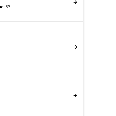
be:
53.