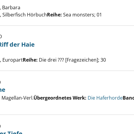
, Barbara
Suche nach diesem Verfasser
 Silberfisch Hörbuch
Reihe:
Sea monsters; 01
D
Riff der Haie
he nach diesem Verfasser
?? und das Riff der Haie anzeigen
 Europart
Reihe:
Die drei ??? [Fragezeichen]; 30
h
he
er
Magellan-Verl.
Übergeordnetes Werk:
Die Haferhorde
Ban
 bei die Fische anzeigen
h
er Tiefe