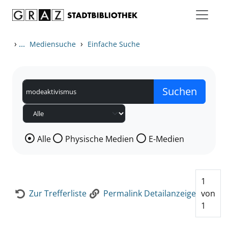
Zum Inhalt springen
Zur Detailanzeige springen
›
...
›
Mediensuche
Einfache Suche
Wählen Sie die Medienart nach der Sie suchen wollen
Alle
Physische Medien
E-Medien
1
Zur Trefferliste
Permalink Detailanzeige
von
1