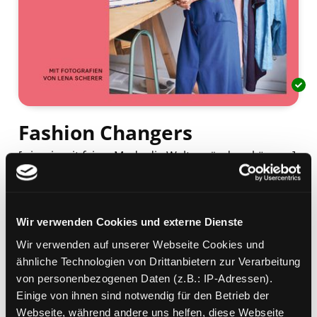
Fashion Changers
[wie wir mit fairer Mode die Welt verändern können]
Mediengruppe:
Sachbuch
Verfasser:
Suche nach diesem Verfasser
Braumüller, Jana
;
Jäckle, Vreni
;
Lorenzen,
Nina
Wir verwenden Cookies und externe Dienste
Beschreibung ein-/ausblenden
Wir verwenden auf unserer Webseite Cookies und
ähnliche Technologien von Drittanbietern zur Verarbeitung
Mehr Informationen ein-/ausblenden
von personenbezogenen Daten (z.B.: IP-Adressen).
Einige von ihnen sind notwendig für den Betrieb der
Webseite, während andere uns helfen, diese Webseite