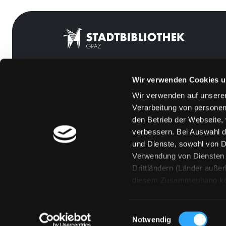
Wir verwenden Cookies u
Mitgliedschaft
Feedback
Wir verwenden auf unserer
Angebote
Kontakt
Verarbeitung von personen
LABUKA
Über uns
den Betrieb der Webseite,
verbessern. Bei Auswahl d
[kju:b]
Jobs
und Dienste, sowohl von Dr
News
Medienwunsch
Verwendung von Diensten u
Drittländern (Länder auße
Veranstaltungen
FAQs
diesem Zusammenhang könne
Standorte
Überweisungsdat
Eine Verarbeitung durch so
erteilen („Auswahl erlaube
Einwilligungsauswahl
„Details zeigen“ finden S
Notwendig