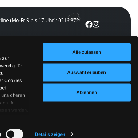
line (Mo-Fr 9 bis 17 Uhr): 0316 872-
0
ewsletter abonnieren
Alle zulassen
n zur
 keine Veranstaltung verpassen
wendig für
etzt abonnieren
Auswahl erlauben
zu
er Cookies
bei
Ablehnen
n unsicheren
ann. In
ossen werden.
Cookies
|
Impressum
|
Datenschutz
willigung
anmelden
 Punkt
 ähnlichen
g
Details zeigen