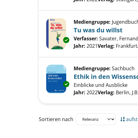
Mediengruppe:
Jugendbuc
Tu was du willst
Verfasser:
Savater, Fernan
Exemplar-Details von Tu was du
Jahr:
2021
Verlag:
Frankfurt
Mediengruppe:
Sachbuch
Ethik in den Wissens
Exemplar-Details von Ethik in
Einblicke und Ausblicke
Suche nach diesem Verfass
Jahr:
2022
Verlag:
Berlin, J.
Zu den Suchfiltern springen
Sortieren nach
aufst