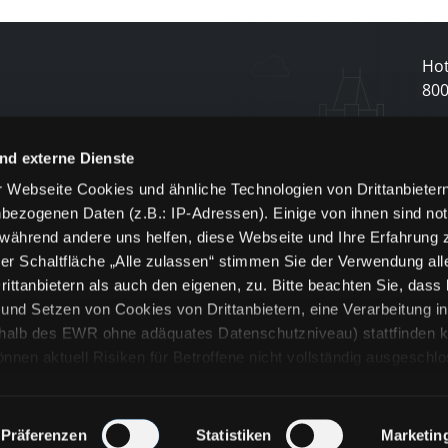
Hot
80
N
nd externe Dienste
 Webseite Cookies und ähnliche Technologien von Drittanbieter
und
bezogenen Daten (z.B.: IP-Adressen). Einige von ihnen sind not
j
 während andere uns helfen, diese Webseite und Ihre Erfahrung 
er Schaltfläche „Alle zulassen“ stimmen Sie der Verwendung all
ittanbietern als auch den eigenen, zu. Bitte beachten Sie, dass 
nd Setzen von Cookies von Drittanbietern, eine Verarbeitung i
rhalb des EWR ohne adäquates Datenschutzniveau) stattfinden k
n aktuell Risiken für Betroffene nicht vollständig ausgeschl
en
lche Cookies oder Dienste erfolgt nur, wenn Sie die jeweilige Ein
n“) oder auf die Schaltfläche „Alle zulassen“ klicken. Unter dem
ie Erklärungen zu den verschiedenen Kategorien von Cookies und
Präferenzen
Statistiken
Marketin