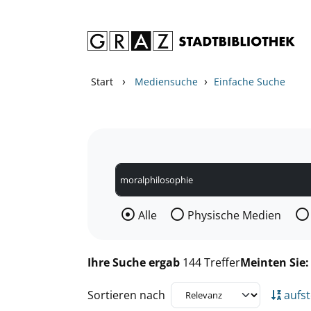
Zum Inhalt springen
Zu den Suchfiltern springen
Zur Trefferliste springen
›
›
Start
Mediensuche
Einfache Suche
Wählen Sie die Medienart nach der Si
Alle
Physische Medien
Ihre Suche ergab
144 Treffer
Meinten Sie
Sortieren nach
aufst