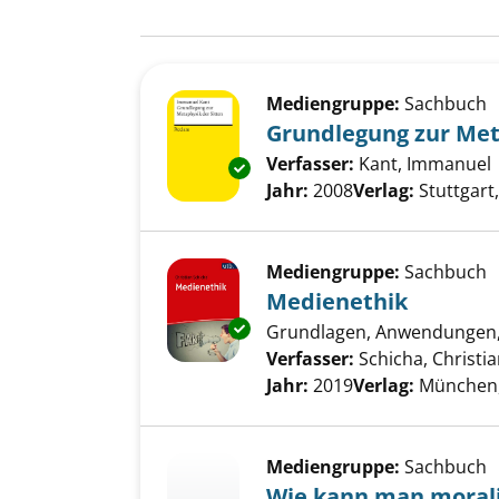
Suchergebnis
Zu den Suchfiltern springen
Mediengruppe:
Sachbuch
Grundlegung zur Met
Verfasser:
Kant, Immanuel
Exemplar-Details von Grundleg
Jahr:
2008
Verlag:
Stuttgart
Mediengruppe:
Sachbuch
Medienethik
Exemplar-Details von Medienet
Grundlagen, Anwendungen,
Verfasser:
Schicha, Christi
Jahr:
2019
Verlag:
München,
Mediengruppe:
Sachbuch
Wie kann man morali