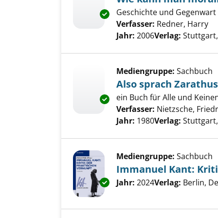
Geschichte und Gegenwart 
Exemplar-Details von Wie kann
Verfasser:
Redner, Harry
Su
Jahr:
2006
Verlag:
Stuttgar
Mediengruppe:
Sachbuch
Also sprach Zarathus
ein Buch für Alle und Keine
Exemplar-Details von Also spr
Verfasser:
Nietzsche, Fried
Jahr:
1980
Verlag:
Stuttgart
Mediengruppe:
Sachbuch
Immanuel Kant: Kriti
Suche nach diesem Verfass
Jahr:
2024
Verlag:
Berlin, D
Exemplar-Details von Immanuel