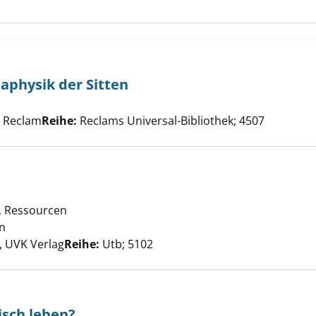
aphysik der Sitten
Suche nach diesem Verfasser
ung zur Metaphysik der Sitten anzeigen
, Reclam
Reihe:
Reclams Universal-Bibliothek; 4507
hik anzeigen
 Ressourcen
an
Suche nach diesem Verfasser
 UVK Verlag
Reihe:
Utb; 5102
sch leben?