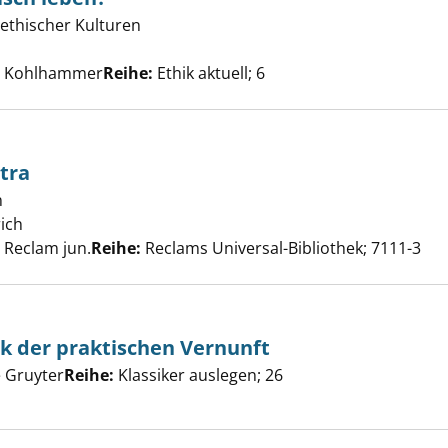
ethischer Kulturen
 man moralisch leben? anzeigen
che nach diesem Verfasser
t, Kohlhammer
Reihe:
Ethik aktuell; 6
tra
n
ach Zarathustra anzeigen
rich
Suche nach diesem Verfasser
, Reclam jun.
Reihe:
Reclams Universal-Bibliothek; 7111-3
k der praktischen Vernunft
er
e Gruyter
Reihe:
Klassiker auslegen; 26
 Kant: Kritik der praktischen Vernunft anzeigen