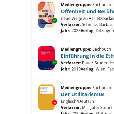
Mediengruppe:
Sachbuch
Offenheit und Berüh
neue Wege zu Verletzbarkei
Exemplar-Details von Offenhei
Verfasser:
Schmitz, Barbar
Jahr:
2025
Verlag:
Ditzingen
Mediengruppe:
Sachbuch
Einführung in die Eth
Exemplar-Details von Einführun
Verfasser:
Pauer-Studer, H
Jahr:
2010
Verlag:
Wien, Fac
Mediengruppe:
Sachbuch
Der Utilitarismus
Englisch/Deutsch
Exemplar-Details von Der Utili
Verfasser:
Mill, John Stuart
Jahr:
2022
Verlag:
Stuttgart