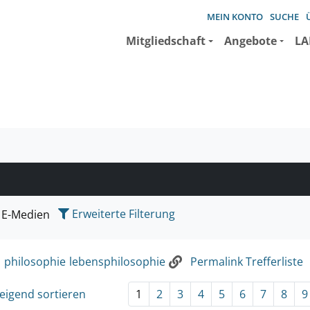
MEIN KONTO
SUCHE
Mitgliedschaft
Angebote
LA
e suchen wollen.
Erweiterte Filterung
E-Medien
:
philosophie
lebensphilosophie
Permalink Trefferliste
eigend sortieren
1
2
3
4
5
6
7
8
9