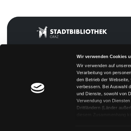
Wir verwenden Cookies u
Mitgliedschaft
Feedback
Wir verwenden auf unserer
Angebote
Kontakt
Verarbeitung von personen
LABUKA
Über uns
den Betrieb der Webseite,
verbessern. Bei Auswahl d
[kju:b]
Jobs
und Dienste, sowohl von Dr
News
Medienwunsch
Verwendung von Diensten u
Drittländern (Länder auße
Veranstaltungen
FAQs
diesem Zusammenhang könne
Standorte
Überweisungsdat
Eine Verarbeitung durch so
erteilen („Auswahl erlaube