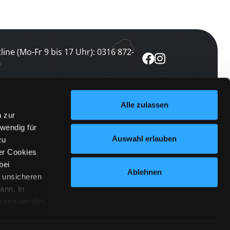
line (Mo-Fr 9 bis 17 Uhr): 0316 872-
0
ewsletter abonnieren
Alle zulassen
n zur
 keine Veranstaltung verpassen
wendig für
etzt abonnieren
Auswahl erlauben
zu
er Cookies
bei
Ablehnen
n unsicheren
ann. In
ossen werden.
Cookies
|
Impressum
|
Datenschutz
willigung
anmelden
 Punkt