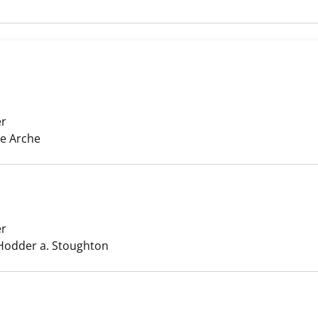
h Jane anzeigen
er
Suche nach diesem Verfasser
ie Arche
er
Suche nach diesem Verfasser
or Jane anzeigen
Hodder a. Stoughton