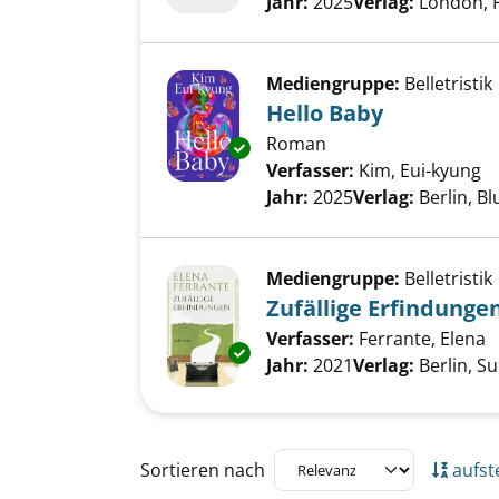
Jahr:
2025
Verlag:
London, 
Mediengruppe:
Belletristik
Hello Baby
Roman
Exemplar-Details von Hello Ba
Verfasser:
Kim, Eui-kyung
S
Jahr:
2025
Verlag:
Berlin, B
Mediengruppe:
Belletristik
Zufällige Erfindunge
Verfasser:
Ferrante, Elena
S
Exemplar-Details von Zufällige
Jahr:
2021
Verlag:
Berlin, S
Zu den Suchfiltern springen
Sortieren nach
aufst