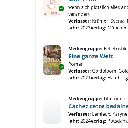
wenn sich plötzlich alles a
Exemplar-Details von Muttertä
verändert
Verfasser:
Krämer, Svenja
;
Jahr:
2023
Verlag:
München,
Mediengruppe:
Belletristik
Eine ganze Welt
Roman
Exemplar-Details von Eine gan
Verfasser:
Goldbloom, Gold
Jahr:
2021
Verlag:
Hamburg
Mediengruppe:
Filmfriend
Cachez cette bedaine
Verfasser:
Lemieux, Karyne
Jahr:
2024
Verlag:
Potsdam,