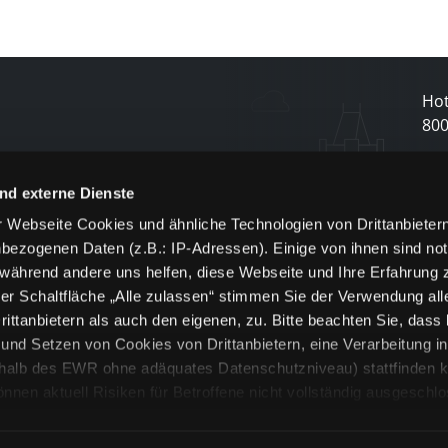
Hot
80
N
nd externe Dienste
 Webseite Cookies und ähnliche Technologien von Drittanbieter
und
bezogenen Daten (z.B.: IP-Adressen). Einige von ihnen sind not
j
 während andere uns helfen, diese Webseite und Ihre Erfahrung 
er Schaltfläche „Alle zulassen“ stimmen Sie der Verwendung all
ittanbietern als auch den eigenen, zu. Bitte beachten Sie, dass 
nd Setzen von Cookies von Drittanbietern, eine Verarbeitung i
rhalb des EWR ohne adäquates Datenschutzniveau) stattfinden k
n aktuell Risiken für Betroffene nicht vollständig ausgeschl
en
lche Cookies oder Dienste erfolgt nur, wenn Sie die jeweilige Ein
n“) oder auf die Schaltfläche „Alle zulassen“ klicken. Unter dem