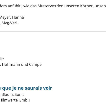
nders anfühlt ; wie das Mutterwerden unseren Körper, unse
t anzeigen
Meyer, Hanna
Suche nach diesem Verfasser
 Mvg-Verl.
ze Welt anzeigen
ie
Suche nach diesem Verfasser
, Hoffmann und Campe
 que je ne saurais voir
;
Blouin, Sonia
Suche nach diesem Verfasser
 filmwerte GmbH