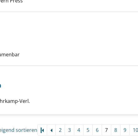
Fern Press
by anzeigen
uche nach diesem Verfasser
lumenbar
n
uche nach diesem Verfasser
 Erfindungen anzeigen
uhrkamp-Verl.
eigend sortieren
2
3
4
5
6
7
8
9
1