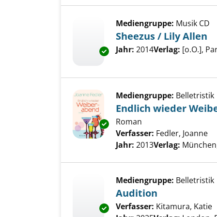
Mediengruppe:
Musik CD
Sheezus / Lily Allen
Suche nach diesem Verfass
Jahr:
2014
Verlag:
[o.O.], P
Exemplar-Details von Sheezus /
Mediengruppe:
Belletristik
Endlich wieder Weib
Roman
Exemplar-Details von Endlich
Verfasser:
Fedler, Joanne
Su
Jahr:
2013
Verlag:
München,
Mediengruppe:
Belletristik
Audition
Verfasser:
Kitamura, Katie
S
Exemplar-Details von Audition