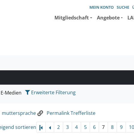
MEIN KONTO
SUCHE
Mitgliedschaft
Angebote
LA
e suchen wollen.
Erweiterte Filterung
E-Medien
:
muttersprache
Permalink Trefferliste
eigend sortieren
2
3
4
5
6
7
8
9
1