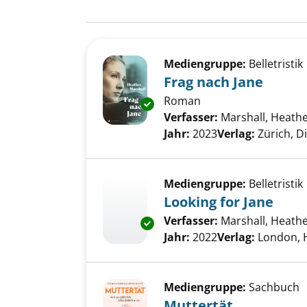
Suchergebnis
Zu den Suchfiltern springen
Mediengruppe:
Belletristik
Frag nach Jane
Roman
Exemplar-Details von Frag nac
Verfasser:
Marshall, Heath
Jahr:
2023
Verlag:
Zürich, D
Mediengruppe:
Belletristik
Looking for Jane
Verfasser:
Marshall, Heath
Exemplar-Details von Looking f
Jahr:
2022
Verlag:
London, 
Mediengruppe:
Sachbuch
Muttertät