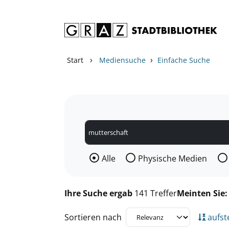
Zum Inhalt springen
Zu den Suchfiltern springen
Zur Trefferliste springen
›
›
Start
Mediensuche
Einfache Suche
Wählen Sie die Medienart nach der Si
Alle
Physische Medien
Ihre Suche ergab
141 Treffer
Meinten Sie
Sortieren nach
aufst