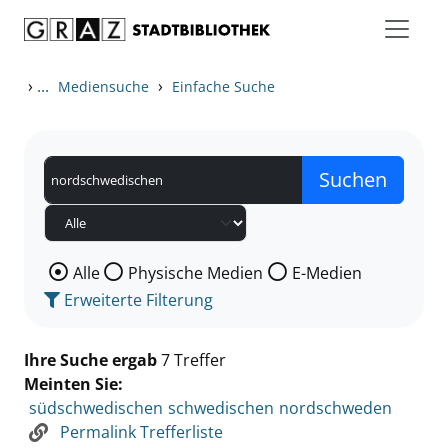
Zum Inhalt springen
Zu den Suchfiltern springen
Zur Trefferliste springen
›
...
›
Mediensuche
Einfache Suche
Wählen Sie die Medienart nach der Sie suchen wollen
Alle
Physische Medien
E-Medien
Erweiterte Filterung
Ihre Suche ergab
7 Treffer
Meinten Sie:
südschwedischen
schwedischen
nordschweden
Permalink Trefferliste