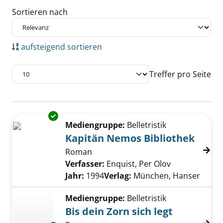
Sortieren nach
aufsteigend sortieren
Treffer pro Seite
Suchergebnis
Exemplar-Details von Kapitän Nemos Bibliot
Zu den Suchfiltern springen
Mediengruppe:
Belletristik
Kapitän Nemos Bibliothek
Roman
Verfasser:
Enquist, Per Olov
Suche nach d
Jahr:
1994
Verlag:
München, Hanser
Mediengruppe:
Belletristik
Bis dein Zorn sich legt