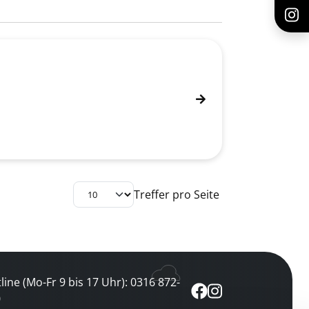
Treffer pro Seite
line (Mo-Fr 9 bis 17 Uhr): 0316 872-
0