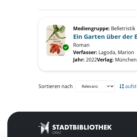
Suchergebnis
Zu den Suchfiltern springen
Mediengruppe:
Belletristik
Ein Garten über der 
Roman
Exemplar-Details von Ein Gart
Verfasser:
Lagoda, Marion
S
Jahr:
2022
Verlag:
München,
Zu den Suchfiltern springen
Sortieren nach
aufst