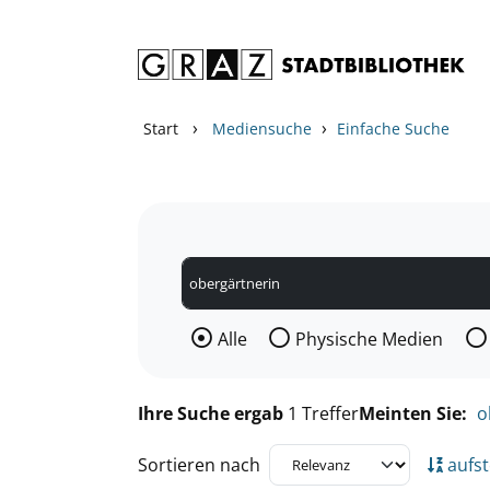
Zum Inhalt springen
Zu den Suchfiltern springen
Zur Trefferliste springen
›
›
Start
Mediensuche
Einfache Suche
Wählen Sie die Medienart nach der Si
Alle
Physische Medien
Ihre Suche ergab
1 Treffer
Meinten Sie:
o
Sortieren nach
aufst