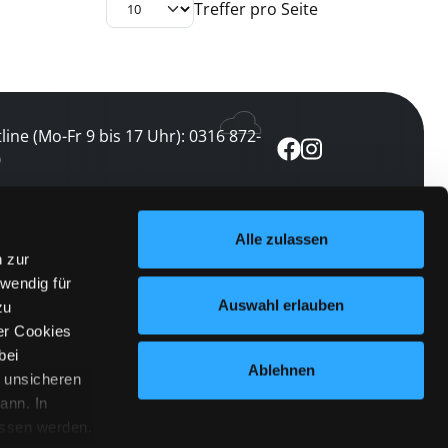
Treffer pro Seite
line (Mo-Fr 9 bis 17 Uhr): 0316 872-
0
ewsletter abonnieren
Alle zulassen
n zur
 keine Veranstaltung verpassen
wendig für
etzt abonnieren
Auswahl erlauben
zu
er Cookies
bei
Ablehnen
n unsicheren
ann. In
ossen werden.