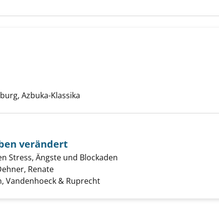
ssandry anzeigen
Suche nach diesem Verfasser
sburg, Azbuka-Klassika
eben verändert
ren Stress, Ängste und Blockaden
, der dein Leben verändert anzeigen
Dehner, Renate
Suche nach diesem Verfasser
n, Vandenhoeck & Ruprecht