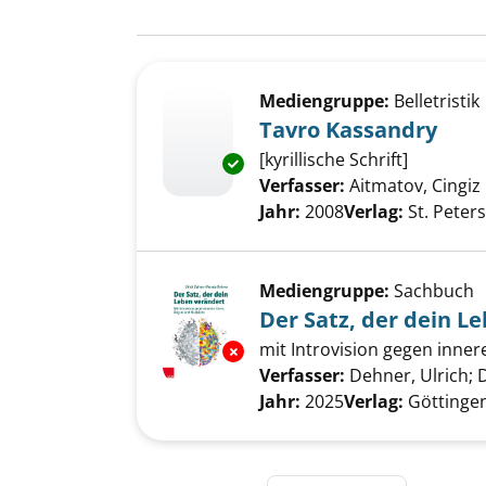
Suchergebnis
Zu den Suchfiltern springen
Mediengruppe:
Belletristik
Tavro Kassandry
[kyrillische Schrift]
Exemplar-Details von Tavro Ka
Verfasser:
Aitmatov, Cingiz
Jahr:
2008
Verlag:
St. Peter
Mediengruppe:
Sachbuch
Der Satz, der dein L
mit Introvision gegen inne
Exemplar-Details von Der Satz
Verfasser:
Dehner, Ulrich
;
Jahr:
2025
Verlag:
Göttinge