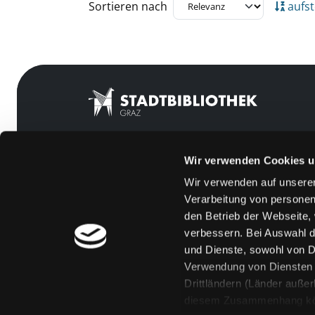
Zu den Suchfiltern springen
Sortieren nach
aufst
Wir verwenden Cookies u
Mitgliedschaft
Feedback
Wir verwenden auf unserer
Angebote
Kontakt
Verarbeitung von personen
LABUKA
Über uns
den Betrieb der Webseite,
verbessern. Bei Auswahl d
[kju:b]
Jobs
und Dienste, sowohl von Dr
News
Medienwunsch
Verwendung von Diensten u
Drittländern (Länder auße
Veranstaltungen
FAQs
diesem Zusammenhang könne
Standorte
Überweisungsdat