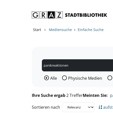
Zum Inhalt springen
Zu den Suchfiltern springen
Zur Trefferliste springen
›
›
Start
Mediensuche
Einfache Suche
Wählen Sie die Medienart nach der Si
Alle
Physische Medien
Ihre Suche ergab
2 Treffer
Meinten Sie:
p
Sortieren nach
aufst