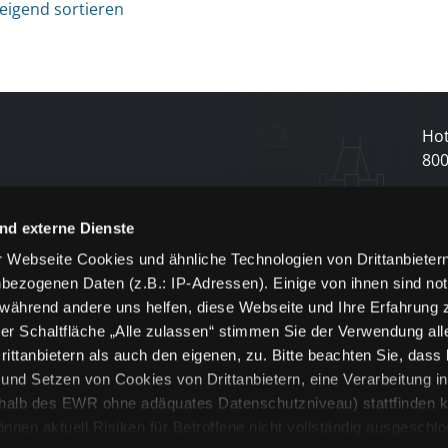
eigend sortieren
Hot
80
N
nd externe Dienste
 Webseite Cookies und ähnliche Technologien von Drittanbieter
und
bezogenen Daten (z.B.: IP-Adressen). Einige von ihnen sind not
j
 während andere uns helfen, diese Webseite und Ihre Erfahrung 
er Schaltfläche „Alle zulassen“ stimmen Sie der Verwendung all
ittanbietern als auch den eigenen, zu. Bitte beachten Sie, dass 
nd Setzen von Cookies von Drittanbietern, eine Verarbeitung i
rhalb des EWR ohne adäquates Datenschutzniveau) stattfinden k
n aktuell Risiken für Betroffene nicht vollständig ausgeschl
en