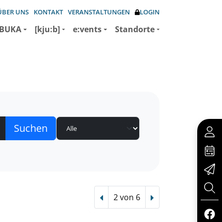
ÜBER UNS
KONTAKT
VERANSTALTUNGEN
LOGIN
BUKA
[kju:b]
e:vents
Standorte
2 von 6
Vorheriger Treffer
Nächster Treffer