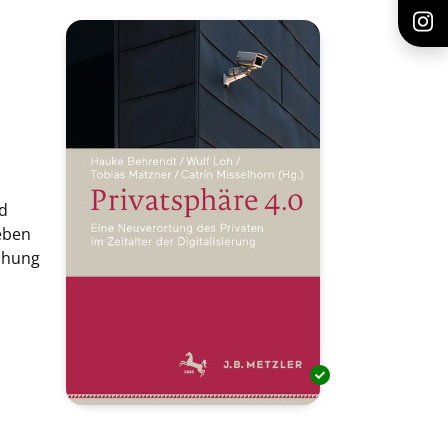
d
eben
ichung