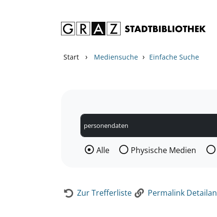
Zum Inhalt springen
Zur Detailanzeige springen
›
›
Start
Mediensuche
Einfache Suche
Wählen Sie die Medienart nach der Si
Alle
Physische Medien
Zur Trefferliste
Permalink Detailan